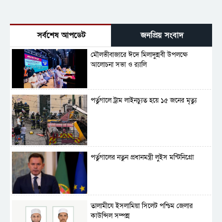
সর্বশেষ আপডেট
জনপ্রিয় সংবাদ
মৌলভীবাজারে ঈদে মিলাদুন্নবী উপলক্ষে
আলোচনা সভা ও র‍্যালি
পর্তুগালে ট্রাম লাইনচ্যুত হয়ে ১৫ জনের মৃত্যু
পর্তুগালের নতুন প্রধানমন্ত্রী লুইস মন্টিনিগ্রো
‎তালামীযে ইসলামিয়া সিলেট পশ্চিম জেলার
কাউন্সিল সম্পন্ন