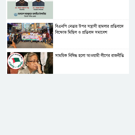
বিএনপি নেতার উপর সন্ত্রাসী হামলার প্রতিবাদে
বিক্ষোভ মিছিল ও প্রতিবাদ সমাবেশ
সাময়িক নিষিদ্ধ হলো আওয়ামী লীগের রাজনীতি
‎তালামীযে ইসলামিয়ার কেন্দ্রীয় কাউন্সিল সম্পন্ন
শহীদে বালাকোট সম্মেলন: বাংলাদেশ হবে
ইসলামী চিন্তা-চেতনা ও মূল্যবোধের