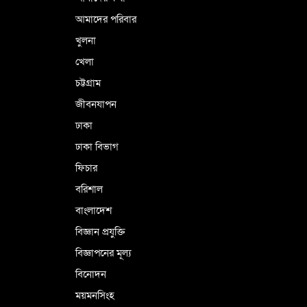
আমাদের পরিবার
খুলনা
ভূরাজনৈতিক ও কৌশলগত কারণে তাৎপর্যপূর্ণ
খেলা
সফর
চট্টগ্রাম
জীবনযাপন
কারামুক্ত হলেন তৃণমূল বিএনপির চেয়ারপারসন
ঢাকা
শমসের মবিন চৌধুরী
ঢাকা বিভাগ
ফিচার
বরিশাল
বাংলাদেশ
বিজ্ঞান প্রযুক্তি
বিজ্ঞাপনের মূল্য
বিনোদন
ময়মনসিংহ