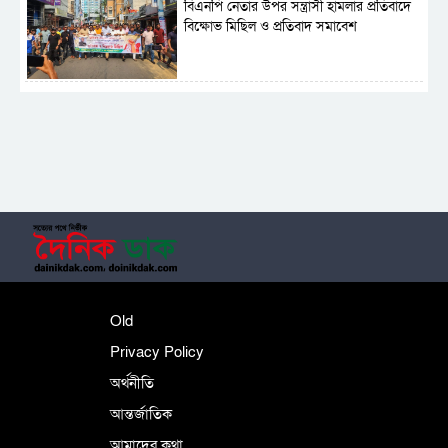
বিএনপি নেতার উপর সন্ত্রাসী হামলার প্রতিবাদে
বিক্ষোভ মিছিল ও প্রতিবাদ সমাবেশ
সাময়িক নিষিদ্ধ হলো আওয়ামী লীগের রাজনীতি
‎তালামীযে ইসলামিয়ার কেন্দ্রীয় কাউন্সিল সম্পন্ন
শহীদে বালাকোট সম্মেলন: বাংলাদেশ হবে
Old
ইসলামী চিন্তা-চেতনা ও মূল্যবোধের
Privacy Policy
অর্থনীতি
আন্তর্জাতিক
পর্তুগালে নথি জালিয়াতির অভিযোগে দুই
বাংলাদেশী গ্রেপ্তার
আমাদের কথা