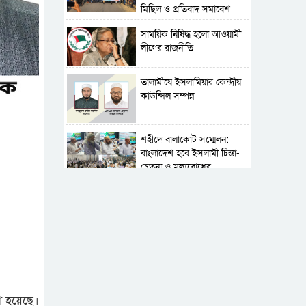
মিছিল ও প্রতিবাদ সমাবেশ
সাময়িক নিষিদ্ধ হলো আওয়ামী
লীগের রাজনীতি
‎তালামীযে ইসলামিয়ার কেন্দ্রীয়
কাউন্সিল সম্পন্ন
শহীদে বালাকোট সম্মেলন:
বাংলাদেশ হবে ইসলামী চিন্তা-
চেতনা ও মূল্যবোধের
পর্তুগালে নথি জালিয়াতির
অভিযোগে দুই বাংলাদেশী
গ্রেপ্তার
সার্বভৌমত্ব-স্বাধীনতা অক্ষুণ্ন
রাখতে সবসময় প্রস্তুত
সেনাবাহিনী
া হয়েছে।