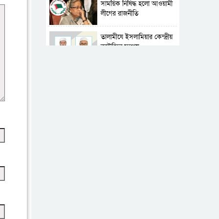
সাময়িক নিষিদ্ধ হলো আওয়ামী
লীগের রাজনীতি
‎তালামীযে ইসলামিয়ার কেন্দ্রীয়
কাউন্সিল সম্পন্ন
শহীদে বালাকোট সম্মেলন:
বাংলাদেশ হবে ইসলামী চিন্তা-
চেতনা ও মূল্যবোধের
পর্তুগালে নথি জালিয়াতির
অভিযোগে দুই বাংলাদেশী
গ্রেপ্তার
ভূরাজনৈতিক ও কৌশলগত
কারণে তাৎপর্যপূর্ণ সফর
কারামুক্ত হলেন তৃণমূল
বিএনপির চেয়ারপারসন
শমসের মবিন চৌধুরী