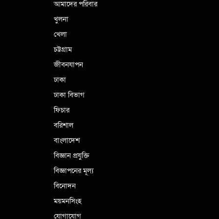
আমাদের পরিবার
খুলনা
ভূরাজনৈতিক ও কৌশলগত কারণে তাৎপর্যপূর্ণ
খেলা
সফর
চট্টগ্রাম
জীবনযাপন
কারামুক্ত হলেন তৃণমূল বিএনপির চেয়ারপারসন
ঢাকা
শমসের মবিন চৌধুরী
ঢাকা বিভাগ
ফিচার
বরিশাল
বাংলাদেশ
বিজ্ঞান প্রযুক্তি
বিজ্ঞাপনের মূল্য
বিনোদন
ময়মনসিংহ
যোগাযোগ