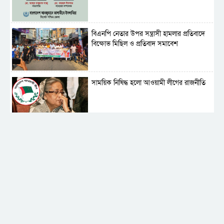
বিএনপি নেতার উপর সন্ত্রাসী হামলার প্রতিবাদে
বিক্ষোভ মিছিল ও প্রতিবাদ সমাবেশ
সাময়িক নিষিদ্ধ হলো আওয়ামী লীগের রাজনীতি
‎তালামীযে ইসলামিয়ার কেন্দ্রীয় কাউন্সিল সম্পন্ন
শহীদে বালাকোট সম্মেলন: বাংলাদেশ হবে
ইসলামী চিন্তা-চেতনা ও মূল্যবোধের