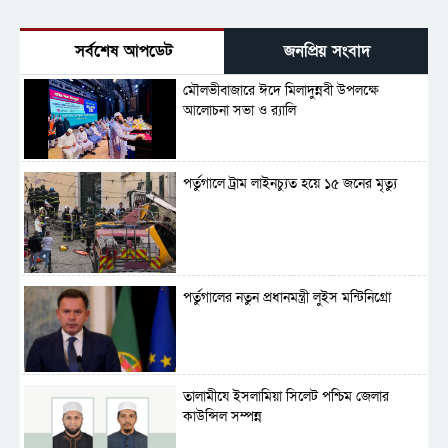
সর্বশেষ আপডেট
জনপ্রিয় সংবাদ
মৌলভীবাজারে ঈদে মিলাদুন্নবী উপলক্ষে
আলোচনা সভা ও র‍্যালি
পর্তুগালে ট্রাম লাইনচ্যুত হয়ে ১৫ জনের মৃত্যু
পর্তুগালের নতুন প্রধানমন্ত্রী লুইস মন্টিনিগ্রো
‎তালামীযে ইসলামিয়া সিলেট পশ্চিম জেলার
কাউন্সিল সম্পন্ন