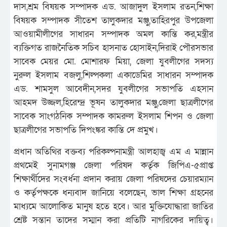
দাস,শ্রম বিষয়ক সম্পাদক এড. আজাদুল ইসলাম রতন,শিক্ষা
বিষয়ক সম্পাদক সীতেশ তালুকদার মঞ্জু,তাহিরপুর উপজেলা
আওয়ামীলীগের সাধারন সম্পাদক অমল কান্তি কর,মন্ত্রীর
ব্যক্তিগত রাজনৈতিক সচিব হাসনাত হোসাইন,দিরাই পৌরসভার
সাবেক মেয়র মো. মোশারফ মিয়া, জেলা যুবলীগের সদস্য
নুরুল ইসলাম বজলু,শিল্পকলা একাডেমির সাধারন সম্পাদক
এড. শামসুল আবেদীন,সদর যুবলীগের সভাপতি এহসান
আহমদ উজ্জল,হিরেন্দ্র ভূষন তালুকদার মঞ্জু,জেলা ছাত্রলীগের
সাবেক সাংগঠনিক সম্পাদক কামরুল ইসলাম শিপন ও জেলা
ছাত্রলীগের সভাপতি দিপংঙ্কর কান্তি দে প্রমুখ।
প্রধান অতিথির বক্তব্য পরিকল্পনামন্ত্রী আলহাজ্ব এম এ মান্নান
প্রথমেই সুনামগঞ্জ জেলা পরিষদ কর্তৃক জিপিএ-৫প্রাপ্ত
শিক্ষার্থীদের সংবর্ধনা প্রদান করায় জেলা পরিষদের চেয়ারম্যান
ও কর্তৃপক্ষকে ধন্যবাদ জানিয়ে বলেছেন, ভাল শিক্ষা গ্রহনের
মাধ্যমে আলোকিত মানুষ হতে হবে। আর মুক্তিযোদ্ধারা জাতির
শ্রেষ্ট সন্তান তাদের সম্মান করা প্রতিটি নাগরিকের দায়িত্ব।