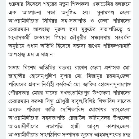
শুক্রবার বিকেলে শহরের নতুন শিল্পকলা একাডেমির হলরুমে
এক আলোচনা সভা অনুষ্ঠিত হয়। সুনামগঞ্জ জেলা
আওয়ামীলীগের সিনিয়র সহ-সভাপতি ও জেলা পরিষদের
চেয়ারম্যান আলহাজ্ব নুরুল হুদা মুকুটের সভাপতিত্বে ও
সংবাদকর্মী দেওয়ান গিয়ার চৌধুরীর সঞ্চালনায় সংবর্ধনা
অনুষ্ঠানে প্রধান অতিথি হিসেবে বক্তব্য রাখেন পরিকল্পনামন্ত্রী
আলহাজ্ব এম এ মান্নান।
সভায় বিশেষ অতিথির বক্তব্য রাখেন জেলা প্রশাসক মো.
জাহাঙ্গীর হোসেন,পুলিশ সুপার মো. মিজানুর রহমান,জেলা
পরিষদের প্রধান নির্বাহী কর্মকর্তা মো. জাকির হোসেন,সুনামগঞ্জ
পৌরসভার মেয়র নাদের বখত,তাহিরপুর উপজেলা পরিষদের
চেয়ারম্যান করুণা সিন্ধু চৌধুরী বাবুল,বিশিষ্ঠ শিক্ষাবিদ সাবেক
অধ্যক্ষ পরিমল কান্তি দে,শিক্ষাবিদ যোগেশ্বর দাস,জেলা
আওয়ামীলীগের সহসভাপতি রেজাউল করিম,সদর উপজেলা
আওয়ামীলীগের সভাপতি হাজী আবুল কালাম,জেলা
আওয়ামীলীগের সাংগঠনিক সম্পাদক জুনেদ আহমদ,শংকর চন্দ্র