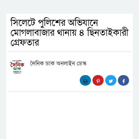
সিলেটে পুলিশের অভিযানে
মোগলাবাজার থানায় ৪ ছিনতাইকারী
গ্রেফতার
দৈনিক ডাক অনলাইন ডেস্ক