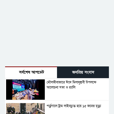
সর্বশেষ আপডেট
জনপ্রিয় সংবাদ
মৌলভীবাজারে ঈদে মিলাদুন্নবী উপলক্ষে
আলোচনা সভা ও র‍্যালি
পর্তুগালে ট্রাম লাইনচ্যুত হয়ে ১৫ জনের মৃত্যু