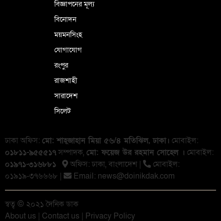
বিজ্ঞাপনের মূল্য
বিনোদন
ময়মনসিংহ
যোগাযোগ
রংপুর
রাজশাহী
সারাদেশ
সিলেট
ঢাকা অফিস:
মো: শাহ্জাহান মিয়া ৫৬/৪ মতিঝিল, ঢাকা।
মোবাইল:
০১৮১১-৯৫৫৫১৭
সম্পাদক,
মো: ফয়েজ উর রহমান সোহেল ।
মোবাইল:
০১৯৭১-৩১৬৮৮১
অফিস: ঢাকা, বাংলা‌দেশ |
মোবাইল:
০১৯১৯-৩৭৬৬৬৮ |
Email:
news@doinikdak.com
স্বত্ব © ২০২১ দৈনিক ডাক
About us
|
Contact us
|
Privacy Policy