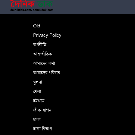
শহীদে বালাকোট সম্মেলন: বাংলাদেশ হবে
Old
ইসলামী চিন্তা-চেতনা ও মূল্যবোধের
Privacy Policy
অর্থনীতি
আন্তর্জাতিক
পর্তুগালে নথি জালিয়াতির অভিযোগে দুই
বাংলাদেশী গ্রেপ্তার
আমাদের কথা
আমাদের পরিবার
খুলনা
ভূরাজনৈতিক ও কৌশলগত কারণে তাৎপর্যপূর্ণ
খেলা
সফর
চট্টগ্রাম
জীবনযাপন
কারামুক্ত হলেন তৃণমূল বিএনপির চেয়ারপারসন
ঢাকা
শমসের মবিন চৌধুরী
ঢাকা বিভাগ