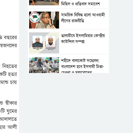
মিছিল ও প্রতিবাদ সমাবেশ
সাময়িক নিষিদ্ধ হলো আওয়ামী
লীগের রাজনীতি
‎তালামীযে ইসলামিয়ার কেন্দ্রীয়
লতি বছরের
কাউন্সিল সম্পন্ন
স্বজনদের
শহীদে বালাকোট সম্মেলন:
ে নিহতের
বাংলাদেশ হবে ইসলামী চিন্তা-
চেতনা ও মূল্যবোধের
টি হত্যা
ান্ড চায়
পর্তুগালে নথি জালিয়াতির
অভিযোগে দুই বাংলাদেশী
গ্রেপ্তার
ে স্বীকার
সার্বভৌমত্ব-স্বাধীনতা অক্ষুণ্ন
টি ঘুমের
রাখতে সবসময় প্রস্তুত
ে আদালতে
সেনাবাহিনী
াহার আলী