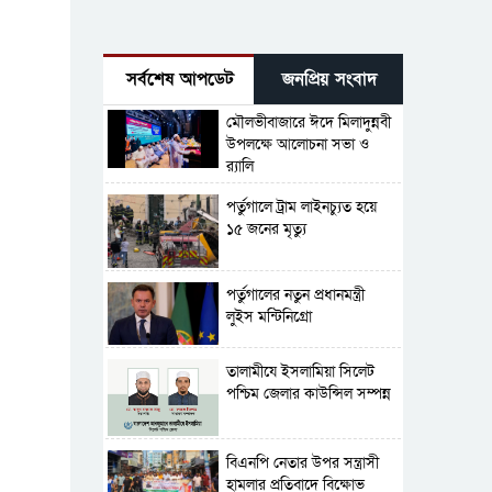
সর্বশেষ আপডেট
জনপ্রিয় সংবাদ
মৌলভীবাজারে ঈদে মিলাদুন্নবী
উপলক্ষে আলোচনা সভা ও
র‍্যালি
পর্তুগালে ট্রাম লাইনচ্যুত হয়ে
১৫ জনের মৃত্যু
পর্তুগালের নতুন প্রধানমন্ত্রী
লুইস মন্টিনিগ্রো
‎তালামীযে ইসলামিয়া সিলেট
পশ্চিম জেলার কাউন্সিল সম্পন্ন
বিএনপি নেতার উপর সন্ত্রাসী
হামলার প্রতিবাদে বিক্ষোভ