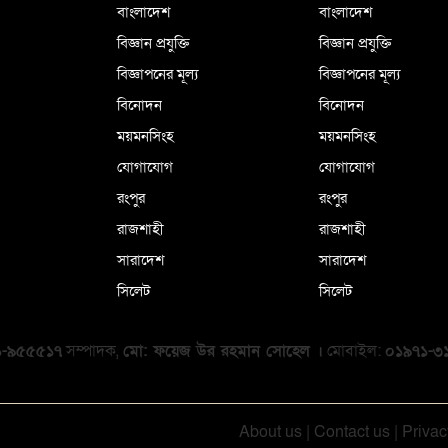
বাংলাদেশ
বাংলাদেশ
বিজ্ঞান প্রযুক্তি
বিজ্ঞান প্রযুক্তি
বিজ্ঞাপনের মূল্য
বিজ্ঞাপনের মূল্য
বিনোদন
বিনোদন
ময়মনসিংহ
ময়মনসিংহ
যোগাযোগ
যোগাযোগ
রংপুর
রংপুর
রাজশাহী
রাজশাহী
সারাদেশ
সারাদেশ
সিলেট
সিলেট
১-৯৫৫৫১৭
সম্পাদক,
মো: ফয়েজ উর রহমান সোহেল ।
মোবাইল:
০১৯৭১-৩
About us
|
Contact us
|
Privac