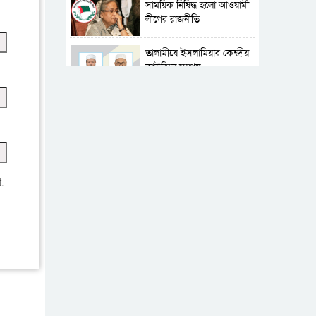
সাময়িক নিষিদ্ধ হলো আওয়ামী
লীগের রাজনীতি
‎তালামীযে ইসলামিয়ার কেন্দ্রীয়
কাউন্সিল সম্পন্ন
শহীদে বালাকোট সম্মেলন:
বাংলাদেশ হবে ইসলামী চিন্তা-
চেতনা ও মূল্যবোধের
পর্তুগালে নথি জালিয়াতির
অভিযোগে দুই বাংলাদেশী
.
গ্রেপ্তার
ভূরাজনৈতিক ও কৌশলগত
কারণে তাৎপর্যপূর্ণ সফর
কারামুক্ত হলেন তৃণমূল
বিএনপির চেয়ারপারসন
শমসের মবিন চৌধুরী