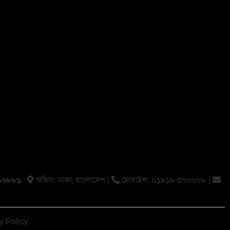
১৬৮৮১
অফিস: ঢাকা, বাংলা‌দেশ |
মোবাইল: ০১৯১৯-৩৭৬৬৬৮ |
y Policy