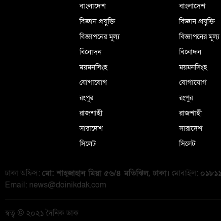
বাংলাদেশ
বাংলাদেশ
বিজ্ঞান প্রযুক্তি
বিজ্ঞান প্রযুক্তি
বিজ্ঞাপনের মূল্য
বিজ্ঞাপনের মূল্য
বিনোদন
বিনোদন
ময়মনসিংহ
ময়মনসিংহ
যোগাযোগ
যোগাযোগ
রংপুর
রংপুর
রাজশাহী
রাজশাহী
সারাদেশ
সারাদেশ
সিলেট
সিলেট
ঢাকা অফিস:
মো: শাহ্জাহান মিয়া ৫৬/৪ মতিঝিল, ঢাকা।
মোবাইল:
০১৮১
Email:
news@doinikdak.com
স্বত্ব © ২০২১ দৈনিক ডাক