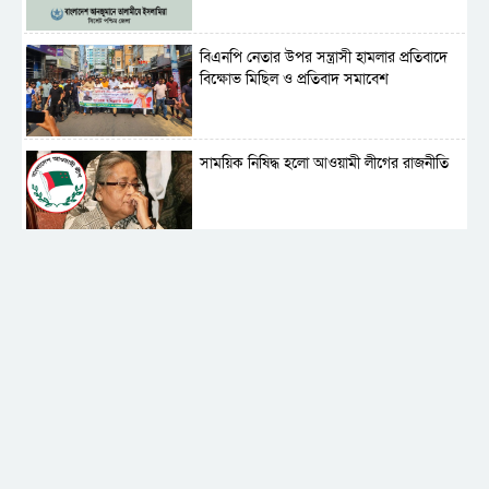
বিএনপি নেতার উপর সন্ত্রাসী হামলার প্রতিবাদে
বিক্ষোভ মিছিল ও প্রতিবাদ সমাবেশ
সাময়িক নিষিদ্ধ হলো আওয়ামী লীগের রাজনীতি
‎তালামীযে ইসলামিয়ার কেন্দ্রীয় কাউন্সিল সম্পন্ন
শহীদে বালাকোট সম্মেলন: বাংলাদেশ হবে
ইসলামী চিন্তা-চেতনা ও মূল্যবোধের