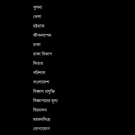
খুলনা
ভূরাজনৈতিক ও কৌশলগত কারণে তাৎপর্যপূর্ণ
খেলা
সফর
চট্টগ্রাম
জীবনযাপন
কারামুক্ত হলেন তৃণমূল বিএনপির চেয়ারপারসন
ঢাকা
শমসের মবিন চৌধুরী
ঢাকা বিভাগ
ফিচার
বরিশাল
বাংলাদেশ
বিজ্ঞান প্রযুক্তি
বিজ্ঞাপনের মূল্য
বিনোদন
ময়মনসিংহ
যোগাযোগ