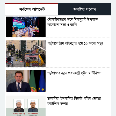
সর্বশেষ আপডেট
জনপ্রিয় সংবাদ
মৌলভীবাজারে ঈদে মিলাদুন্নবী উপলক্ষে
আলোচনা সভা ও র‍্যালি
পর্তুগালে ট্রাম লাইনচ্যুত হয়ে ১৫ জনের মৃত্যু
পর্তুগালের নতুন প্রধানমন্ত্রী লুইস মন্টিনিগ্রো
‎তালামীযে ইসলামিয়া সিলেট পশ্চিম জেলার
কাউন্সিল সম্পন্ন