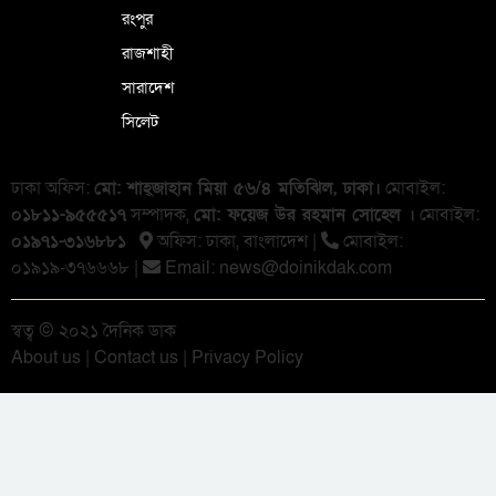
রংপুর
রাজশাহী
সারাদেশ
সিলেট
ঢাকা অফিস:
মো: শাহ্জাহান মিয়া ৫৬/৪ মতিঝিল, ঢাকা।
মোবাইল:
০১৮১১-৯৫৫৫১৭
সম্পাদক,
মো: ফয়েজ উর রহমান সোহেল ।
মোবাইল:
০১৯৭১-৩১৬৮৮১
অফিস: ঢাকা, বাংলা‌দেশ |
মোবাইল:
০১৯১৯-৩৭৬৬৬৮ |
Email:
news@doinikdak.com
স্বত্ব © ২০২১ দৈনিক ডাক
About us
|
Contact us
|
Privacy Policy