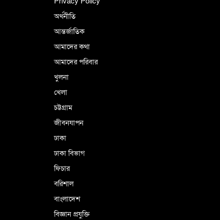
Privacy Policy
অর্থনীতি
আন্তর্জাতিক
পর্তুগালে নথি জালিয়াতির অভিযোগে দুই
বাংলাদেশী গ্রেপ্তার
আমাদের কথা
আমাদের পরিবার
খুলনা
ভূরাজনৈতিক ও কৌশলগত কারণে তাৎপর্যপূর্ণ
খেলা
সফর
চট্টগ্রাম
জীবনযাপন
কারামুক্ত হলেন তৃণমূল বিএনপির চেয়ারপারসন
ঢাকা
শমসের মবিন চৌধুরী
ঢাকা বিভাগ
ফিচার
বরিশাল
বাংলাদেশ
বিজ্ঞান প্রযুক্তি