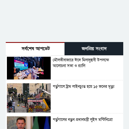
সর্বশেষ আপডেট
জনপ্রিয় সংবাদ
মৌলভীবাজারে ঈদে মিলাদুন্নবী উপলক্ষে
আলোচনা সভা ও র‍্যালি
পর্তুগালে ট্রাম লাইনচ্যুত হয়ে ১৫ জনের মৃত্যু
পর্তুগালের নতুন প্রধানমন্ত্রী লুইস মন্টিনিগ্রো