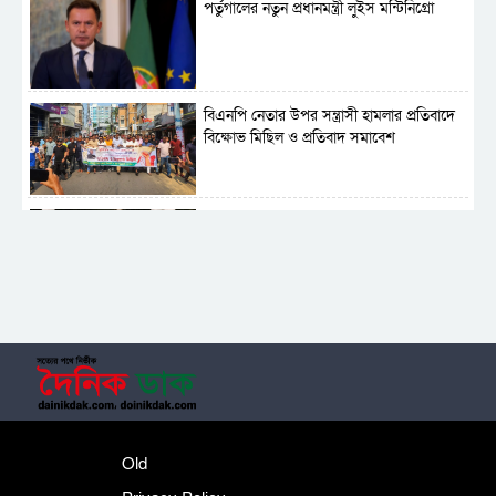
পর্তুগালের নতুন প্রধানমন্ত্রী লুইস মন্টিনিগ্রো
বিএনপি নেতার উপর সন্ত্রাসী হামলার প্রতিবাদে
বিক্ষোভ মিছিল ও প্রতিবাদ সমাবেশ
সাময়িক নিষিদ্ধ হলো আওয়ামী লীগের রাজনীতি
‎তালামীযে ইসলামিয়ার কেন্দ্রীয় কাউন্সিল সম্পন্ন
শহীদে বালাকোট সম্মেলন: বাংলাদেশ হবে
Old
ইসলামী চিন্তা-চেতনা ও মূল্যবোধের