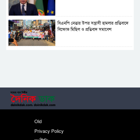
বিএনপি নেতার উপর সন্ত্রাসী হামলার প্রতিবাদে
বিক্ষোভ মিছিল ও প্রতিবাদ সমাবেশ
সাময়িক নিষিদ্ধ হলো আওয়ামী লীগের রাজনীতি
‎তালামীযে ইসলামিয়ার কেন্দ্রীয় কাউন্সিল সম্পন্ন
শহীদে বালাকোট সম্মেলন: বাংলাদেশ হবে
Old
ইসলামী চিন্তা-চেতনা ও মূল্যবোধের
Privacy Policy