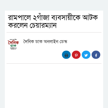
রামপালে ২গাঁজা ব্যবসায়ীকে আটক
করলেন চেয়ারম্যান
দৈনিক ডাক অনলাইন ডেস্ক