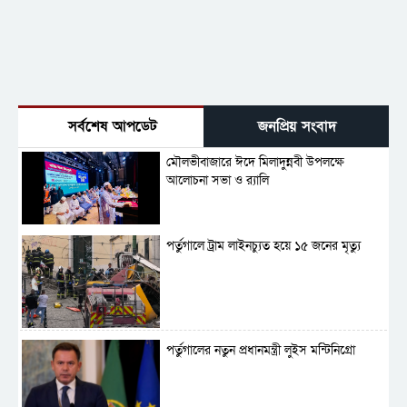
সর্বশেষ আপডেট
জনপ্রিয় সংবাদ
মৌলভীবাজারে ঈদে মিলাদুন্নবী উপলক্ষে
আলোচনা সভা ও র‍্যালি
পর্তুগালে ট্রাম লাইনচ্যুত হয়ে ১৫ জনের মৃত্যু
পর্তুগালের নতুন প্রধানমন্ত্রী লুইস মন্টিনিগ্রো