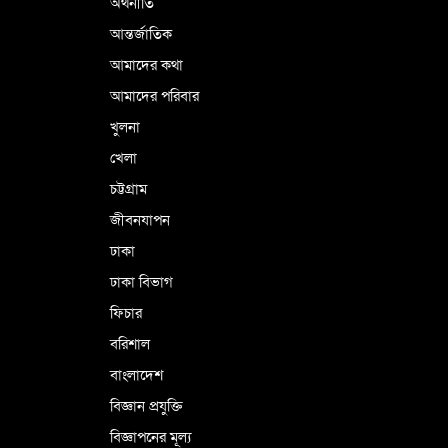
অর্থনীতি
আন্তর্জাতিক
পর্তুগালে নথি জালিয়াতির অভিযোগে দুই
বাংলাদেশী গ্রেপ্তার
আমাদের কথা
আমাদের পরিবার
খুলনা
ভূরাজনৈতিক ও কৌশলগত কারণে তাৎপর্যপূর্ণ
খেলা
সফর
চট্টগ্রাম
জীবনযাপন
কারামুক্ত হলেন তৃণমূল বিএনপির চেয়ারপারসন
ঢাকা
শমসের মবিন চৌধুরী
ঢাকা বিভাগ
ফিচার
বরিশাল
বাংলাদেশ
বিজ্ঞান প্রযুক্তি
বিজ্ঞাপনের মূল্য