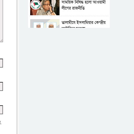
সাময়িক নিষিদ্ধ হলো আওয়ামী
লীগের রাজনীতি
‎তালামীযে ইসলামিয়ার কেন্দ্রীয়
কাউন্সিল সম্পন্ন
শহীদে বালাকোট সম্মেলন:
বাংলাদেশ হবে ইসলামী চিন্তা-
চেতনা ও মূল্যবোধের
পর্তুগালে নথি জালিয়াতির
অভিযোগে দুই বাংলাদেশী
গ্রেপ্তার
ভূরাজনৈতিক ও কৌশলগত
কারণে তাৎপর্যপূর্ণ সফর
কারামুক্ত হলেন তৃণমূল
বিএনপির চেয়ারপারসন
.
শমসের মবিন চৌধুরী