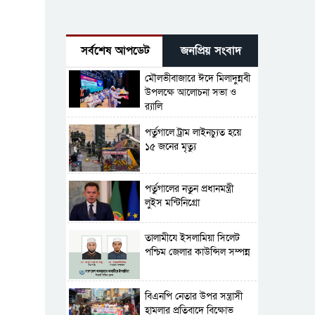
সর্বশেষ আপডেট
জনপ্রিয় সংবাদ
মৌলভীবাজারে ঈদে মিলাদুন্নবী
উপলক্ষে আলোচনা সভা ও
র‍্যালি
পর্তুগালে ট্রাম লাইনচ্যুত হয়ে
১৫ জনের মৃত্যু
পর্তুগালের নতুন প্রধানমন্ত্রী
লুইস মন্টিনিগ্রো
‎তালামীযে ইসলামিয়া সিলেট
পশ্চিম জেলার কাউন্সিল সম্পন্ন
বিএনপি নেতার উপর সন্ত্রাসী
হামলার প্রতিবাদে বিক্ষোভ