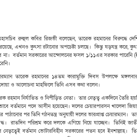
 মহাসচিব রুহুল কবির রিজভী বলেছেন, তারেক রহমানের বিরুদ্ধে দেশ
রয়েছে, এখনও কুৎসা রটানোর অপচেষ্টা চলছে। কিন্তু যড়যন্ত্র করে, কু
াবে না। বর্তমান সরকারের আন্দোলনের ফসল ১/১১এর সরকার পারেনি (ই
েনি।
েয়ারম্যান তারেক রহমানের ১৪তম কারামুক্তি দিবস উপলক্ষে মঙ্গলব
রে দোয়া ও আলোচনা মাহফিলে তিনি এসব কথা বলেন।
ক রহমান নির্যাতিত ও নিপীড়িত নেতা। তার নেতৃত্ব একদিনে তৈরি হয়
কভাবে বর্তমানে পদে আসীন হয়েছেন। দলের চেয়ারপারসন খালেদা জিয়াক
পাঠানোর পর তিনি গঠনতন্ত্র অনুযায়ী দলের ভারপ্রাপ্ত চেয়ারম্যান। তার
যবদ্ধ। রাতদিন পরিশ্রম করে দলকে এগিয়ে নিয়ে যাচ্ছেন। তিনিই জাত
নেতৃত্বেই বর্তমান ভোটারবিহীন সরকারের পতন হবে ইনশাল্লাহ। তি