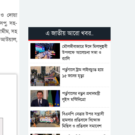
 ও দোয়া
সপু, সহ-
ামীম, সহ
এ জাতীয় আরো খবর..
ল আউয়াল,
মৌলভীবাজারে ঈদে মিলাদুন্নবী
উপলক্ষে আলোচনা সভা ও
র‍্যালি
পর্তুগালে ট্রাম লাইনচ্যুত হয়ে
১৫ জনের মৃত্যু
পর্তুগালের নতুন প্রধানমন্ত্রী
লুইস মন্টিনিগ্রো
বিএনপি নেতার উপর সন্ত্রাসী
হামলার প্রতিবাদে বিক্ষোভ
মিছিল ও প্রতিবাদ সমাবেশ