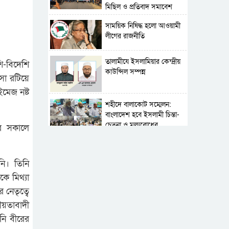
মিছিল ও প্রতিবাদ সমাবেশ
সাময়িক নিষিদ্ধ হলো আওয়ামী
লীগের রাজনীতি
‎তালামীযে ইসলামিয়ার কেন্দ্রীয়
ি-বিদেশি
কাউন্সিল সম্পন্ন
ৎসা রটিয়ে
মেজ নষ্ট
শহীদে বালাকোট সম্মেলন:
বাংলাদেশ হবে ইসলামী চিন্তা-
চেতনা ও মূল্যবোধের
ার সকালে
পর্তুগালে নথি জালিয়াতির
অভিযোগে দুই বাংলাদেশী
নি। তিনি
গ্রেপ্তার
ে মিথ্যা
সার্বভৌমত্ব-স্বাধীনতা অক্ষুণ্ন
 নেতৃত্বে
রাখতে সবসময় প্রস্তুত
ীয়তাবাদী
সেনাবাহিনী
নি বীরের