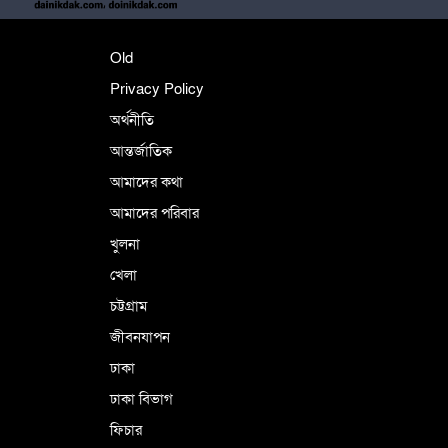
শহীদে বালাকোট সম্মেলন: বাংলাদেশ হবে
Old
ইসলামী চিন্তা-চেতনা ও মূল্যবোধের
Privacy Policy
অর্থনীতি
আন্তর্জাতিক
পর্তুগালে নথি জালিয়াতির অভিযোগে দুই
বাংলাদেশী গ্রেপ্তার
আমাদের কথা
আমাদের পরিবার
খুলনা
ভূরাজনৈতিক ও কৌশলগত কারণে তাৎপর্যপূর্ণ
খেলা
সফর
চট্টগ্রাম
জীবনযাপন
কারামুক্ত হলেন তৃণমূল বিএনপির চেয়ারপারসন
ঢাকা
শমসের মবিন চৌধুরী
ঢাকা বিভাগ
ফিচার