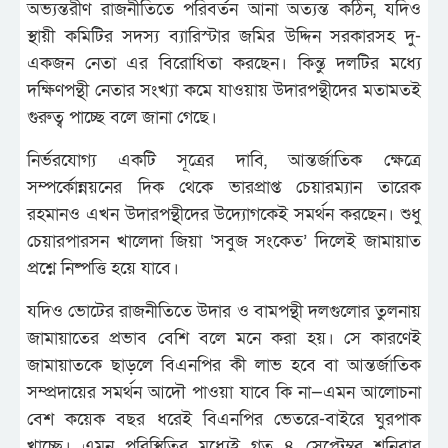
অভ্যন্তরীণ রাজনীতিতে পরিবর্তন আনা অত্যন্ত কঠিন, যদিও
স্থায়ী কমিটির সদস্য ব্যারিস্টার জমির উদ্দিন সরকারসহ দু-
একজন নেতা এর বিরোধিতা করছেন। কিন্তু দলটির মধ্যে
দক্ষিণপন্থী নেতার সংখ্যা কমে যাওয়ায় উদারপন্থীদের মতামতই
গুরুত্ব পাচ্ছে বলে জানা গেছে।
নির্ভরযোগ্য একটি সূত্রের দাবি, আন্তর্জাতিক ক্ষেত্রে
সম্পর্কোন্নয়নের দিক থেকে ভারপ্রাপ্ত চেয়ারম্যান তারেক
রহমানও এখন উদারপন্থীদের উদ্যোগকেই সমর্থন করছেন। শুধু
চেয়ারপারসন খালেদা জিয়া ‘সবুজ সংকেত’ দিলেই জামায়াত
প্রশ্নে নিষ্পত্তি হয়ে যাবে।
যদিও ভোটের রাজনীতিতে উদার ও বামপন্থী দলগুলোর তুলনায়
জামায়াতের প্রভাব বেশি বলে মনে করা হয়। সে কারণেই
জামায়াতকে ছাড়লে বিএনপির কী লাভ হবে বা আন্তর্জাতিক
সম্প্রদায়ের সমর্থন আদৌ পাওয়া যাবে কি না—এমন আলোচনা
বেশ কয়েক বছর ধরেই বিএনপির ভেতরে-বাইরে ঘুরপাক
খাচ্ছে। এমন পরিস্থিতির মধ্যেই গত ৪ সেপ্টেম্বর শনিবার