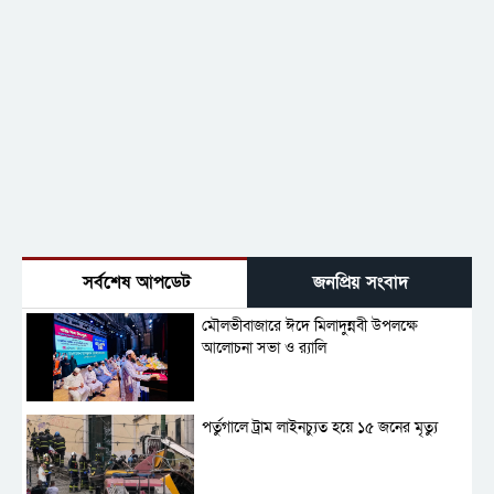
সর্বশেষ আপডেট
জনপ্রিয় সংবাদ
মৌলভীবাজারে ঈদে মিলাদুন্নবী উপলক্ষে
আলোচনা সভা ও র‍্যালি
পর্তুগালে ট্রাম লাইনচ্যুত হয়ে ১৫ জনের মৃত্যু