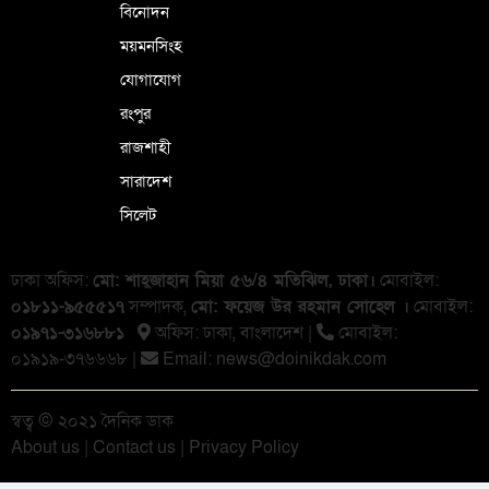
বিনোদন
ময়মনসিংহ
যোগাযোগ
রংপুর
রাজশাহী
সারাদেশ
সিলেট
ঢাকা অফিস:
মো: শাহ্জাহান মিয়া ৫৬/৪ মতিঝিল, ঢাকা।
মোবাইল:
০১৮১১-৯৫৫৫১৭
সম্পাদক,
মো: ফয়েজ উর রহমান সোহেল ।
মোবাইল:
০১৯৭১-৩১৬৮৮১
অফিস: ঢাকা, বাংলা‌দেশ |
মোবাইল:
০১৯১৯-৩৭৬৬৬৮ |
Email:
news@doinikdak.com
স্বত্ব © ২০২১ দৈনিক ডাক
About us
|
Contact us
|
Privacy Policy