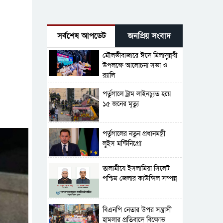
সর্বশেষ আপডেট
জনপ্রিয় সংবাদ
মৌলভীবাজারে ঈদে মিলাদুন্নবী
উপলক্ষে আলোচনা সভা ও
র‍্যালি
পর্তুগালে ট্রাম লাইনচ্যুত হয়ে
১৫ জনের মৃত্যু
পর্তুগালের নতুন প্রধানমন্ত্রী
লুইস মন্টিনিগ্রো
‎তালামীযে ইসলামিয়া সিলেট
পশ্চিম জেলার কাউন্সিল সম্পন্ন
বিএনপি নেতার উপর সন্ত্রাসী
হামলার প্রতিবাদে বিক্ষোভ