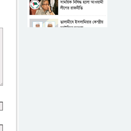
সাময়িক নিষিদ্ধ হলো আওয়ামী
লীগের রাজনীতি
‎তালামীযে ইসলামিয়ার কেন্দ্রীয়
কাউন্সিল সম্পন্ন
শহীদে বালাকোট সম্মেলন:
বাংলাদেশ হবে ইসলামী চিন্তা-
চেতনা ও মূল্যবোধের
পর্তুগালে নথি জালিয়াতির
অভিযোগে দুই বাংলাদেশী
গ্রেপ্তার
ভূরাজনৈতিক ও কৌশলগত
কারণে তাৎপর্যপূর্ণ সফর
কারামুক্ত হলেন তৃণমূল
বিএনপির চেয়ারপারসন
শমসের মবিন চৌধুরী