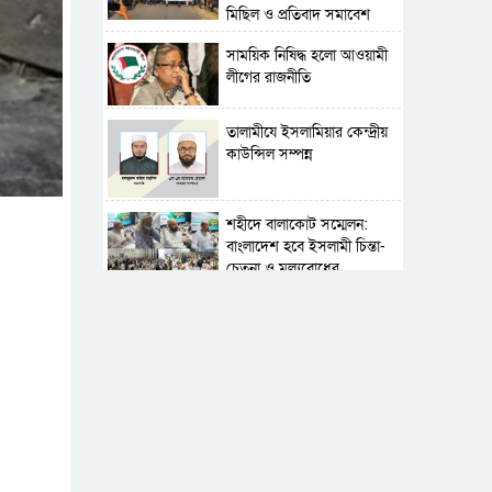
মিছিল ও প্রতিবাদ সমাবেশ
সাময়িক নিষিদ্ধ হলো আওয়ামী
লীগের রাজনীতি
‎তালামীযে ইসলামিয়ার কেন্দ্রীয়
কাউন্সিল সম্পন্ন
শহীদে বালাকোট সম্মেলন:
বাংলাদেশ হবে ইসলামী চিন্তা-
চেতনা ও মূল্যবোধের
পর্তুগালে নথি জালিয়াতির
অভিযোগে দুই বাংলাদেশী
গ্রেপ্তার
সার্বভৌমত্ব-স্বাধীনতা অক্ষুণ্ন
রাখতে সবসময় প্রস্তুত
সেনাবাহিনী