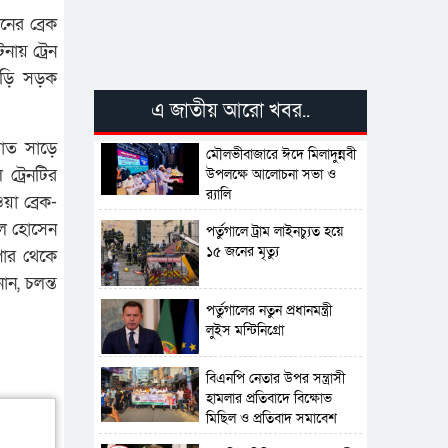
নের ব্রেক
ায় ট্রেন
াড়ি সড়ক
এ জাতীয় আরো খবর..
 রাত সাড়ে
মৌলভীবাজারে ঈদে মিলাদুন্নবী
ট্রেনটির
উপলক্ষে আলোচনা সভা ও
র‍্যালি
া ব্রেক-
াল হোসেন
পর্তুগালে ট্রাম লাইনচ্যুত হয়ে
১৫ জনের মৃত্যু
পার থেকে
ন, চলন্ত
পর্তুগালের নতুন প্রধানমন্ত্রী
লুইস মন্টিনিগ্রো
বিএনপি নেতার উপর সন্ত্রাসী
হামলার প্রতিবাদে বিক্ষোভ
মিছিল ও প্রতিবাদ সমাবেশ