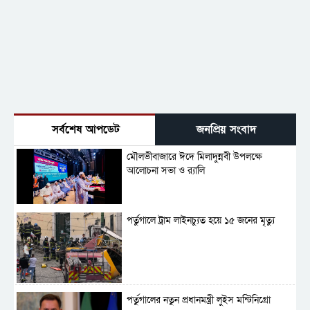
সর্বশেষ আপডেট
জনপ্রিয় সংবাদ
মৌলভীবাজারে ঈদে মিলাদুন্নবী উপলক্ষে
আলোচনা সভা ও র‍্যালি
পর্তুগালে ট্রাম লাইনচ্যুত হয়ে ১৫ জনের মৃত্যু
পর্তুগালের নতুন প্রধানমন্ত্রী লুইস মন্টিনিগ্রো