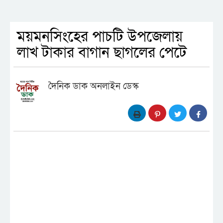
ময়মনসিংহের পাচটি উপজেলায়
লাখ টাকার বাগান ছাগলের পেটে
দৈনিক ডাক অনলাইন ডেস্ক