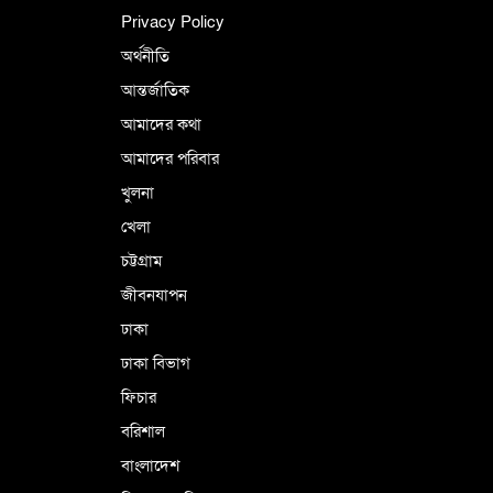
ইসলামী চিন্তা-চেতনা ও মূল্যবোধের
Privacy Policy
অর্থনীতি
আন্তর্জাতিক
পর্তুগালে নথি জালিয়াতির অভিযোগে দুই
বাংলাদেশী গ্রেপ্তার
আমাদের কথা
আমাদের পরিবার
খুলনা
ভূরাজনৈতিক ও কৌশলগত কারণে তাৎপর্যপূর্ণ
খেলা
সফর
চট্টগ্রাম
জীবনযাপন
কারামুক্ত হলেন তৃণমূল বিএনপির চেয়ারপারসন
ঢাকা
শমসের মবিন চৌধুরী
ঢাকা বিভাগ
ফিচার
বরিশাল
বাংলাদেশ