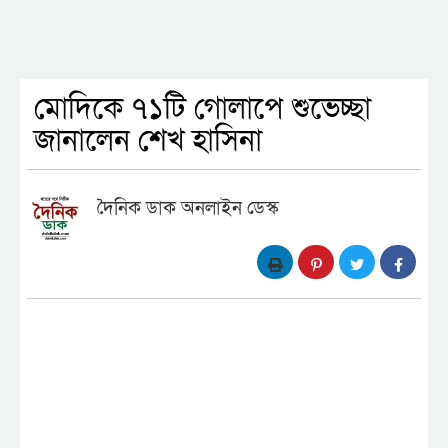
মোদিকে ৭১টি গোলাপে শুভেচ্ছা
জানালেন শেখ হাসিনা
দৈনিক ডাক অনলাইন ডেস্ক