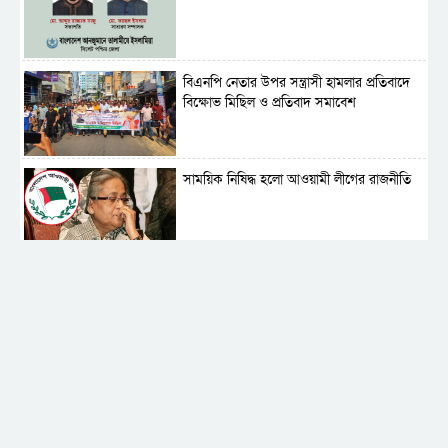
বিএনপি নেতার উপর সন্ত্রাসী হামলার প্রতিবাদে
বিক্ষোভ মিছিল ও প্রতিবাদ সমাবেশ
সাময়িক নিষিদ্ধ হলো আওয়ামী লীগের রাজনীতি
‎তালামীযে ইসলামিয়ার কেন্দ্রীয় কাউন্সিল সম্পন্ন
শহীদে বালাকোট সম্মেলন: বাংলাদেশ হবে
ইসলামী চিন্তা-চেতনা ও মূল্যবোধের