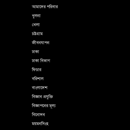
আমাদের পরিবার
খুলনা
ভূরাজনৈতিক ও কৌশলগত কারণে তাৎপর্যপূর্ণ
খেলা
সফর
চট্টগ্রাম
জীবনযাপন
কারামুক্ত হলেন তৃণমূল বিএনপির চেয়ারপারসন
ঢাকা
শমসের মবিন চৌধুরী
ঢাকা বিভাগ
ফিচার
বরিশাল
বাংলাদেশ
বিজ্ঞান প্রযুক্তি
বিজ্ঞাপনের মূল্য
বিনোদন
ময়মনসিংহ