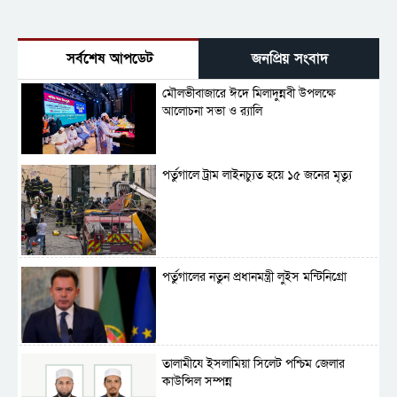
সর্বশেষ আপডেট
জনপ্রিয় সংবাদ
মৌলভীবাজারে ঈদে মিলাদুন্নবী উপলক্ষে
আলোচনা সভা ও র‍্যালি
পর্তুগালে ট্রাম লাইনচ্যুত হয়ে ১৫ জনের মৃত্যু
পর্তুগালের নতুন প্রধানমন্ত্রী লুইস মন্টিনিগ্রো
‎তালামীযে ইসলামিয়া সিলেট পশ্চিম জেলার
কাউন্সিল সম্পন্ন