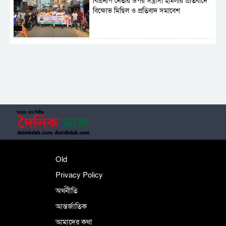
বিএনপি নেতার উপর সন্ত্রাসী হামলার প্রতিবাদে
বিক্ষোভ মিছিল ও প্রতিবাদ সমাবেশ
সাময়িক নিষিদ্ধ হলো আওয়ামী লীগের রাজনীতি
‎তালামীযে ইসলামিয়ার কেন্দ্রীয় কাউন্সিল সম্পন্ন
শহীদে বালাকোট সম্মেলন: বাংলাদেশ হবে
Old
ইসলামী চিন্তা-চেতনা ও মূল্যবোধের
Privacy Policy
অর্থনীতি
আন্তর্জাতিক
পর্তুগালে নথি জালিয়াতির অভিযোগে দুই
বাংলাদেশী গ্রেপ্তার
আমাদের কথা