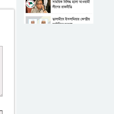
সাময়িক নিষিদ্ধ হলো আওয়ামী
লীগের রাজনীতি
‎তালামীযে ইসলামিয়ার কেন্দ্রীয়
কাউন্সিল সম্পন্ন
শহীদে বালাকোট সম্মেলন:
বাংলাদেশ হবে ইসলামী চিন্তা-
চেতনা ও মূল্যবোধের
পর্তুগালে নথি জালিয়াতির
অভিযোগে দুই বাংলাদেশী
গ্রেপ্তার
ভূরাজনৈতিক ও কৌশলগত
কারণে তাৎপর্যপূর্ণ সফর
কারামুক্ত হলেন তৃণমূল
বিএনপির চেয়ারপারসন
শমসের মবিন চৌধুরী