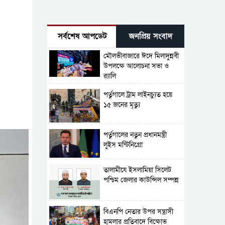
সর্বশেষ আপডেট
জনপ্রিয় সংবাদ
মৌলভীবাজারে ঈদে মিলাদুন্নবী
উপলক্ষে আলোচনা সভা ও
র‍্যালি
পর্তুগালে ট্রাম লাইনচ্যুত হয়ে
১৫ জনের মৃত্যু
পর্তুগালের নতুন প্রধানমন্ত্রী
লুইস মন্টিনিগ্রো
‎তালামীযে ইসলামিয়া সিলেট
পশ্চিম জেলার কাউন্সিল সম্পন্ন
বিএনপি নেতার উপর সন্ত্রাসী
হামলার প্রতিবাদে বিক্ষোভ