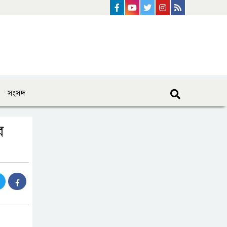
Facebook
Youtube
Twitter
instagram
Rss Feed
সংসদ
র