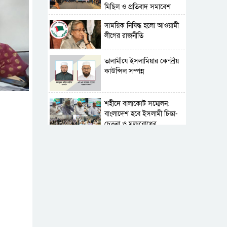
মিছিল ও প্রতিবাদ সমাবেশ
সাময়িক নিষিদ্ধ হলো আওয়ামী
লীগের রাজনীতি
‎তালামীযে ইসলামিয়ার কেন্দ্রীয়
কাউন্সিল সম্পন্ন
শহীদে বালাকোট সম্মেলন:
বাংলাদেশ হবে ইসলামী চিন্তা-
চেতনা ও মূল্যবোধের
পর্তুগালে নথি জালিয়াতির
অভিযোগে দুই বাংলাদেশী
গ্রেপ্তার
সার্বভৌমত্ব-স্বাধীনতা অক্ষুণ্ন
রাখতে সবসময় প্রস্তুত
সেনাবাহিনী