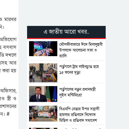
 ও মারধর
ি।
এ জাতীয় আরো খবর..
ি অভিযোগ
মৌলভীবাজারে ঈদে মিলাদুন্নবী
নসহ বসবাস
উপলক্ষে আলোচনা সভা ও
্তি দখলে
র‍্যালি
স্যসহ আর
পর্তুগালে ট্রাম লাইনচ্যুত হয়ে
গ করা হয়
১৫ জনের মৃত্যু
পর্তুগালের নতুন প্রধানমন্ত্রী
 অফিসার,
লুইস মন্টিনিগ্রো
স্ত্রী ও
্রশাসনের
বিএনপি নেতার উপর সন্ত্রাসী
েন। #
হামলার প্রতিবাদে বিক্ষোভ
মিছিল ও প্রতিবাদ সমাবেশ