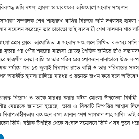
 বিরুদ্ধে জমি দখল, হামলা ও মারধরের অভিযোগে সংবাদ সম্মেলন
 সাধারণ সম্পাদক শেখ শাহারুখ বাপ্পির বিরুদ্ধে জমি দখলসহ হামলা
াদ সম্মেলন করেছেন তার চাচাতো ভাই ব্যবসায়ী শেখ সালমান শাহ সান
োংলা প্রেস ক্লাবে আয়োজিত এ সংবাদ সম্মেলনে লিখিত বক্তব্যে সান
 মৃত্যর পর পৌর শহরের মাদ্রাসা রোডস্থ পৈত্তিক জমিতে স্ত্রীও সন্তা
ে ছাত্রলীগ নেতা বাপ্পি ও তার পরিবারের লোকজন নানাভাবে উক্ত সম্পত
য়। এক পর্যায়ে গত ১৩ জুলাই দিবাগত রাতে বাপ্পি ও তার পরিবারের সদ
 অতর্কীত হামলা চালিয়ে মারধর ও রক্তাক্ত জখম করে বলে অভিযো
ক্রান্ত বিরোধ ও তাকে মারধর করার ঘটনা মোংলা উপজেলা নির্বাহী
র মেয়রকে জানানো হয়েছে। তারা এ বিষয়টি নিষ্পত্তির আশ্বাস দিলেও 
চরম নিরাপত্তাহীনতায় রয়েছেন বলে জানান শেখ সালমান শাহ সানি। তাই প
েছেন তিনি। স্বস্ত্রীক উপস্থিত থেকে সংবাদ সম্মেলনে তিনি এসব তুলে ধর