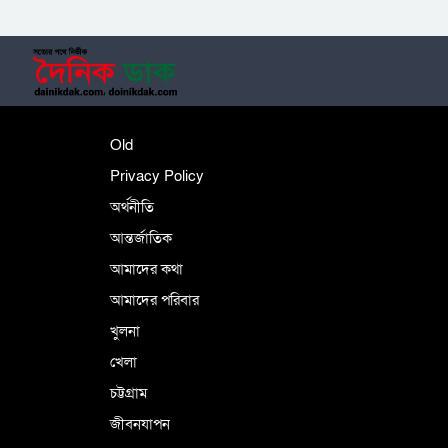
‎তালামীযে ইসলামিয়ার কেন্দ্রীয় কাউন্সিল সম্পন্ন
শহীদে বালাকোট সম্মেলন: বাংলাদেশ হবে
Old
ইসলামী চিন্তা-চেতনা ও মূল্যবোধের
Privacy Policy
অর্থনীতি
আন্তর্জাতিক
পর্তুগালে নথি জালিয়াতির অভিযোগে দুই
বাংলাদেশী গ্রেপ্তার
আমাদের কথা
আমাদের পরিবার
খুলনা
ভূরাজনৈতিক ও কৌশলগত কারণে তাৎপর্যপূর্ণ
খেলা
সফর
চট্টগ্রাম
জীবনযাপন