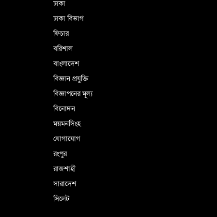
কারামুক্ত হলেন তৃণমূল বিএনপির চেয়ারপারসন
ঢাকা
শমসের মবিন চৌধুরী
ঢাকা বিভাগ
ফিচার
বরিশাল
বাংলাদেশ
বিজ্ঞান প্রযুক্তি
বিজ্ঞাপনের মূল্য
বিনোদন
ময়মনসিংহ
যোগাযোগ
রংপুর
রাজশাহী
সারাদেশ
সিলেট