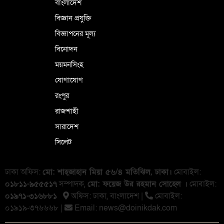
বাংলাদেশ
বিজ্ঞান প্রযুক্তি
বিজ্ঞাপনের মূল্য
বিনোদন
ময়মনসিংহ
যোগাযোগ
রংপুর
রাজশাহী
সারাদেশ
সিলেট
ঢাকা অফিস:
মো: শাহ্জাহান মিয়া ৫৬/৪ মতিঝিল, ঢাকা।
মোবাইল:
০১৮১১-৯৫৫৫১৭
সম্পাদক,
মো: ফয়েজ উর রহমান সোহেল ।
মোবাইল:
০১৯৭১-৩১৬৮৮১
অফিস: ঢাকা, বাংলা‌দেশ |
মোবাইল:
০১৯১৯-৩৭৬৬৬৮ |
Email:
news@doinikdak.com