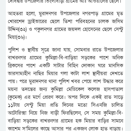
দেবিদ্বার উপজেলার ভিংলাবাড়ী গ্রামের আঃ আওয়ালের ছেলে।
আহতরা হলো, মুরাদনগর উপজেলার নগরপাড় গ্রামের মৃত
খোরশেদ ড্রাইভারের ছেলে তিশা পরিবহনের চালক জসিম
উদ্দিন(৩২) ও গকুলনগর গ্রামের জয়দল হোসেনের ছেলে সেন্টু
মিয়া(৩৬)।
পুলিশ ও স্থানীয় সূত্রে জানা যায়, সোমবার রাতে উপজেলার
বাখরনগর গ্রামের কুমিল্লা-বি-বাড়িয়া সড়কের পাশে অনিক
ব্রিকসের পাশে একটি সাটার বিহিন দোকান ঘরে মানসিক
ভারসাম্যহীন নাছির মিয়ার গলা কাটা লাশ স্থানীয়রা দেখতে
পায়। পরে মুরাদনগর থানা পুলিশ খবর পেয়ে লাশ উদ্ধার করে
ময়না তদন্তের জন্য কুমিল্লা মেডিকেল কলেজ হাসপাতাল
(কুমেক) এর মর্গে প্রেরণ করে। অপর দিকে একই রাত সাড়ে
১১টায় সেন্টু মিয়া প্রতি দিনের মতো সিএনজি চালিত
অটোরিক্সা নিয়ে নিজ বাড়ী ফিরছিলেন, সে সময় কুমিল্লা-বি-
বাড়িয়া সড়কের বাখরনগর গ্রামের হক মিয়ার বাড়ির সামনে
কাশেম স’মিলের কাছে আসার পর একজন লোক হাত বাড়ায়।