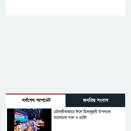
সর্বশেষ আপডেট
জনপ্রিয় সংবাদ
মৌলভীবাজারে ঈদে মিলাদুন্নবী উপলক্ষে
আলোচনা সভা ও র‍্যালি