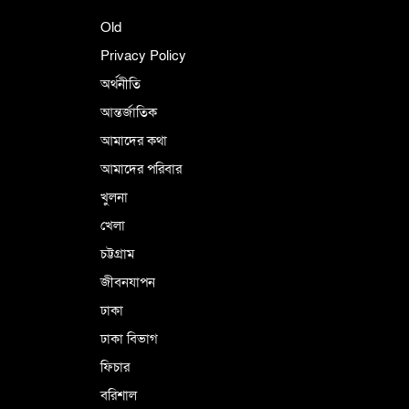
শহীদে বালাকোট সম্মেলন: বাংলাদেশ হবে
Old
ইসলামী চিন্তা-চেতনা ও মূল্যবোধের
Privacy Policy
অর্থনীতি
আন্তর্জাতিক
পর্তুগালে নথি জালিয়াতির অভিযোগে দুই
বাংলাদেশী গ্রেপ্তার
আমাদের কথা
আমাদের পরিবার
খুলনা
ভূরাজনৈতিক ও কৌশলগত কারণে তাৎপর্যপূর্ণ
খেলা
সফর
চট্টগ্রাম
জীবনযাপন
কারামুক্ত হলেন তৃণমূল বিএনপির চেয়ারপারসন
ঢাকা
শমসের মবিন চৌধুরী
ঢাকা বিভাগ
ফিচার
বরিশাল