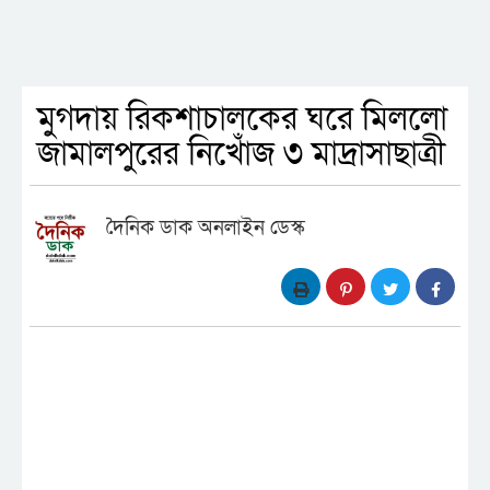
মুগদায় রিকশাচালকের ঘরে মিললো
জামালপুরের নিখোঁজ ৩ মাদ্রাসাছাত্রী
দৈনিক ডাক অনলাইন ডেস্ক