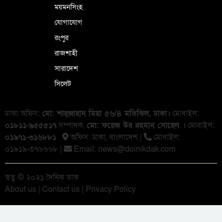
ময়মনসিংহ
যোগাযোগ
রংপুর
রাজশাহী
সারাদেশ
সিলেট
ঢাকা অফিস:
মো: শাহ্জাহান মিয়া ৫৬/৪ মতিঝিল, ঢাকা।
মোবাইল:
০১৮১১-৯৫৫৫১৭
সম্পাদক,
মো: ফয়েজ উর রহমান সোহেল ।
মোবাইল:
০১৯৭১-৩১৬৮৮১
অফিস: ঢাকা, বাংলা‌দেশ |
মোবাইল:
০১৯১৯-৩৭৬৬৬৮ |
Email:
news@doinikdak.com
স্বত্ব © ২০২১ দৈনিক ডাক
About us
|
Contact us
|
Privacy Policy