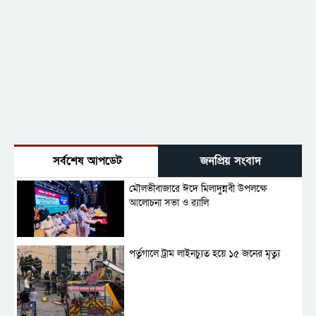
সর্বশেষ আপডেট
জনপ্রিয় সংবাদ
মৌলভীবাজারে ঈদে মিলাদুন্নবী উপলক্ষে
আলোচনা সভা ও র‍্যালি
পর্তুগালে ট্রাম লাইনচ্যুত হয়ে ১৫ জনের মৃত্যু