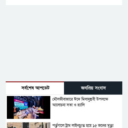
সর্বশেষ আপডেট
জনপ্রিয় সংবাদ
মৌলভীবাজারে ঈদে মিলাদুন্নবী উপলক্ষে
আলোচনা সভা ও র‍্যালি
পর্তুগালে ট্রাম লাইনচ্যুত হয়ে ১৫ জনের মৃত্যু