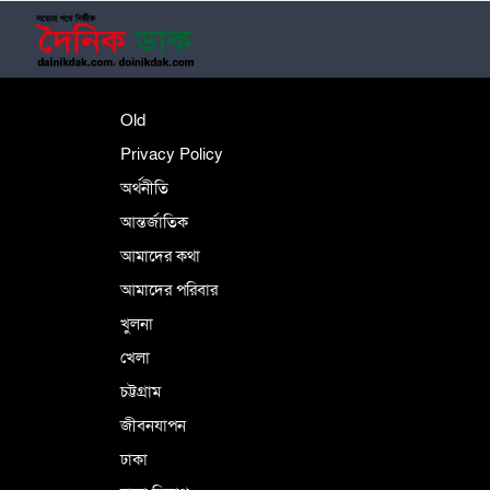
শহীদে বালাকোট সম্মেলন: বাংলাদেশ হবে
Old
ইসলামী চিন্তা-চেতনা ও মূল্যবোধের
Privacy Policy
অর্থনীতি
আন্তর্জাতিক
পর্তুগালে নথি জালিয়াতির অভিযোগে দুই
বাংলাদেশী গ্রেপ্তার
আমাদের কথা
আমাদের পরিবার
খুলনা
ভূরাজনৈতিক ও কৌশলগত কারণে তাৎপর্যপূর্ণ
খেলা
সফর
চট্টগ্রাম
জীবনযাপন
কারামুক্ত হলেন তৃণমূল বিএনপির চেয়ারপারসন
ঢাকা
শমসের মবিন চৌধুরী