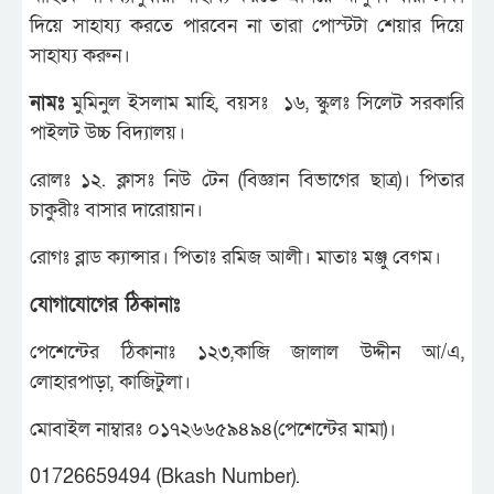
দিয়ে সাহায্য করতে পারবেন না তারা পোস্টটা শেয়ার দিয়ে
সাহায্য করুন।
নামঃ
মুমিনুল ইসলাম মাহি, বয়সঃ ১৬, স্কুলঃ সিলেট সরকারি
পাইলট উচ্চ বিদ্যালয়।
রোলঃ ১২. ক্লাসঃ নিউ টেন (বিজ্ঞান বিভাগের ছাত্র)। পিতার
চাকুরীঃ বাসার দারোয়ান।
রোগঃ ব্লাড ক্যান্সার। পিতাঃ রমিজ আলী। মাতাঃ মঞ্জু বেগম।
যোগাযোগের
ঠিকানাঃ
পেশেন্টের ঠিকানাঃ ১২৩,কাজি জালাল উদ্দীন আ/এ,
লোহারপাড়া, কাজিটুলা।
মোবাইল নাম্বারঃ ০১৭২৬৬৫৯৪৯৪(পেশেন্টের মামা)।
01726659494 (Bkash Number).