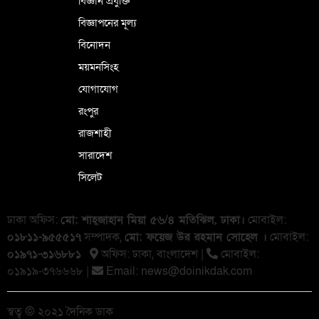
বিজ্ঞান প্রযুক্তি
বিজ্ঞাপনের মূল্য
বিনোদন
ময়মনসিংহ
যোগাযোগ
রংপুর
রাজশাহী
সারাদেশ
সিলেট
ঢাকা অফিস:
মো: শাহ্জাহান মিয়া ৫৬/৪ মতিঝিল, ঢাকা।
মোবাইল:
০১৮১১-৯৫৫৫১৭
সম্পাদক,
মো: ফয়েজ উর রহমান সোহেল ।
মোবাইল:
০১৯৭১-৩১৬৮৮১
অফিস: ঢাকা, বাংলা‌দেশ |
মোবাইল:
০১৯১৯-৩৭৬৬৬৮ |
Email:
news@doinikdak.com
স্বত্ব © ২০২১ দৈনিক ডাক