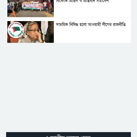
বিক্ষোভ মিছিল ও প্রতিবাদ সমাবেশ
সাময়িক নিষিদ্ধ হলো আওয়ামী লীগের রাজনীতি
‎তালামীযে ইসলামিয়ার কেন্দ্রীয় কাউন্সিল সম্পন্ন
শহীদে বালাকোট সম্মেলন: বাংলাদেশ হবে
ইসলামী চিন্তা-চেতনা ও মূল্যবোধের
পর্তুগালে নথি জালিয়াতির অভিযোগে দুই
বাংলাদেশী গ্রেপ্তার