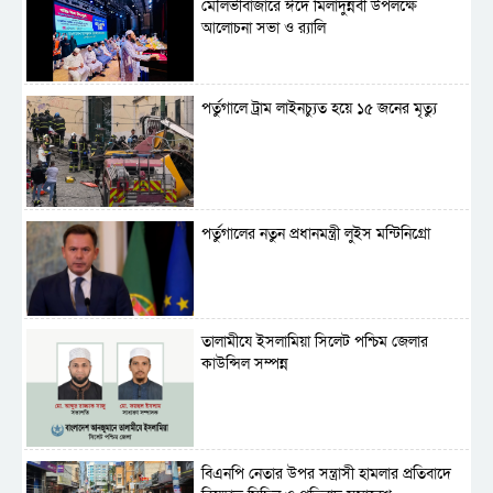
মৌলভীবাজারে ঈদে মিলাদুন্নবী উপলক্ষে
আলোচনা সভা ও র‍্যালি
পর্তুগালে ট্রাম লাইনচ্যুত হয়ে ১৫ জনের মৃত্যু
পর্তুগালের নতুন প্রধানমন্ত্রী লুইস মন্টিনিগ্রো
‎তালামীযে ইসলামিয়া সিলেট পশ্চিম জেলার
কাউন্সিল সম্পন্ন
বিএনপি নেতার উপর সন্ত্রাসী হামলার প্রতিবাদে