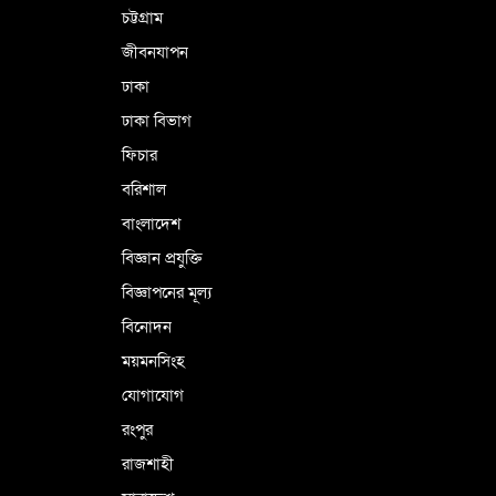
চট্টগ্রাম
জীবনযাপন
কারামুক্ত হলেন তৃণমূল বিএনপির চেয়ারপারসন
ঢাকা
শমসের মবিন চৌধুরী
ঢাকা বিভাগ
ফিচার
বরিশাল
বাংলাদেশ
বিজ্ঞান প্রযুক্তি
বিজ্ঞাপনের মূল্য
বিনোদন
ময়মনসিংহ
যোগাযোগ
রংপুর
রাজশাহী