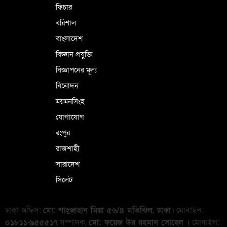
ফিচার
বরিশাল
বাংলাদেশ
বিজ্ঞান প্রযুক্তি
বিজ্ঞাপনের মূল্য
বিনোদন
ময়মনসিংহ
যোগাযোগ
রংপুর
রাজশাহী
সারাদেশ
সিলেট
ঢাকা অফিস:
মো: শাহ্জাহান মিয়া ৫৬/৪ মতিঝিল, ঢাকা।
মোবাইল:
০১৮১১-৯৫৫৫১৭
সম্পাদক,
মো: ফয়েজ উর রহমান সোহেল ।
মোবাইল: