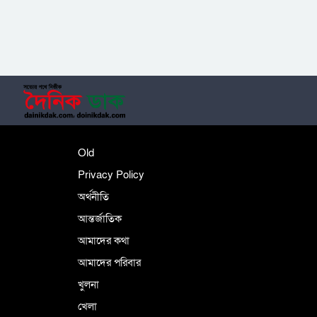
‎তালামীযে ইসলামিয়ার কেন্দ্রীয় কাউন্সিল সম্পন্ন
শহীদে বালাকোট সম্মেলন: বাংলাদেশ হবে
Old
ইসলামী চিন্তা-চেতনা ও মূল্যবোধের
Privacy Policy
অর্থনীতি
আন্তর্জাতিক
পর্তুগালে নথি জালিয়াতির অভিযোগে দুই
বাংলাদেশী গ্রেপ্তার
আমাদের কথা
আমাদের পরিবার
খুলনা
ভূরাজনৈতিক ও কৌশলগত কারণে তাৎপর্যপূর্ণ
খেলা
সফর