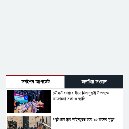
সর্বশেষ আপডেট
জনপ্রিয় সংবাদ
মৌলভীবাজারে ঈদে মিলাদুন্নবী উপলক্ষে
আলোচনা সভা ও র‍্যালি
পর্তুগালে ট্রাম লাইনচ্যুত হয়ে ১৫ জনের মৃত্যু