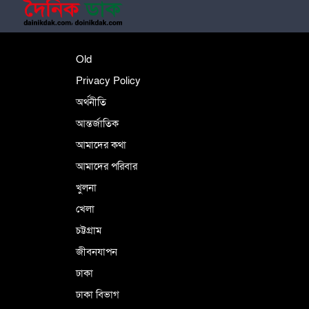
শহীদে বালাকোট সম্মেলন: বাংলাদেশ হবে
Old
ইসলামী চিন্তা-চেতনা ও মূল্যবোধের
Privacy Policy
অর্থনীতি
আন্তর্জাতিক
পর্তুগালে নথি জালিয়াতির অভিযোগে দুই
বাংলাদেশী গ্রেপ্তার
আমাদের কথা
আমাদের পরিবার
খুলনা
ভূরাজনৈতিক ও কৌশলগত কারণে তাৎপর্যপূর্ণ
খেলা
সফর
চট্টগ্রাম
জীবনযাপন
কারামুক্ত হলেন তৃণমূল বিএনপির চেয়ারপারসন
ঢাকা
শমসের মবিন চৌধুরী
ঢাকা বিভাগ