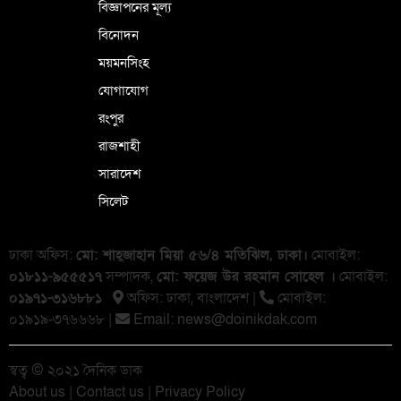
বিজ্ঞাপনের মূল্য
বিনোদন
ময়মনসিংহ
যোগাযোগ
রংপুর
রাজশাহী
সারাদেশ
সিলেট
ঢাকা অফিস:
মো: শাহ্জাহান মিয়া ৫৬/৪ মতিঝিল, ঢাকা।
মোবাইল:
০১৮১১-৯৫৫৫১৭
সম্পাদক,
মো: ফয়েজ উর রহমান সোহেল ।
মোবাইল:
০১৯৭১-৩১৬৮৮১
অফিস: ঢাকা, বাংলা‌দেশ |
মোবাইল:
০১৯১৯-৩৭৬৬৬৮ |
Email:
news@doinikdak.com
স্বত্ব © ২০২১ দৈনিক ডাক
About us
|
Contact us
|
Privacy Policy