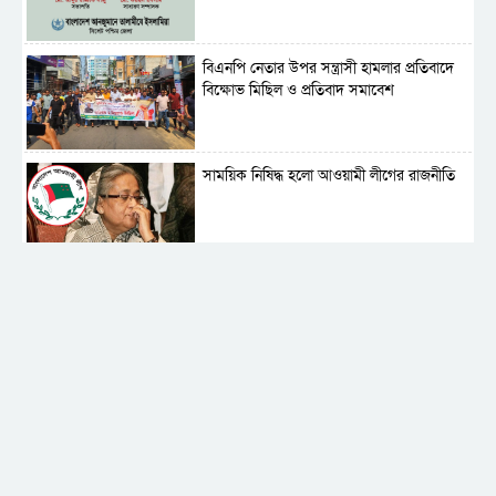
বিএনপি নেতার উপর সন্ত্রাসী হামলার প্রতিবাদে
বিক্ষোভ মিছিল ও প্রতিবাদ সমাবেশ
সাময়িক নিষিদ্ধ হলো আওয়ামী লীগের রাজনীতি
‎তালামীযে ইসলামিয়ার কেন্দ্রীয় কাউন্সিল সম্পন্ন
শহীদে বালাকোট সম্মেলন: বাংলাদেশ হবে
ইসলামী চিন্তা-চেতনা ও মূল্যবোধের