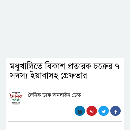
মধুখালিতে বিকাশ প্রতারক চক্রের ৭
সদস্য ইয়াবাসহ গ্রেফতার
দৈনিক ডাক অনলাইন ডেস্ক