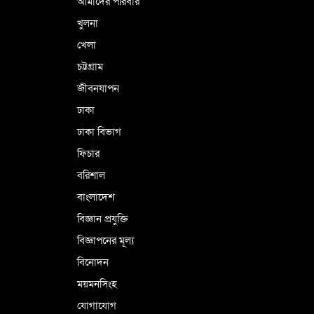
আমাদের পরিবার
খুলনা
ভূরাজনৈতিক ও কৌশলগত কারণে তাৎপর্যপূর্ণ
খেলা
সফর
চট্টগ্রাম
জীবনযাপন
কারামুক্ত হলেন তৃণমূল বিএনপির চেয়ারপারসন
ঢাকা
শমসের মবিন চৌধুরী
ঢাকা বিভাগ
ফিচার
বরিশাল
বাংলাদেশ
বিজ্ঞান প্রযুক্তি
বিজ্ঞাপনের মূল্য
বিনোদন
ময়মনসিংহ
যোগাযোগ