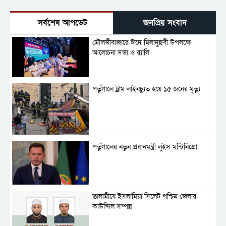
সর্বশেষ আপডেট
জনপ্রিয় সংবাদ
মৌলভীবাজারে ঈদে মিলাদুন্নবী উপলক্ষে
আলোচনা সভা ও র‍্যালি
পর্তুগালে ট্রাম লাইনচ্যুত হয়ে ১৫ জনের মৃত্যু
পর্তুগালের নতুন প্রধানমন্ত্রী লুইস মন্টিনিগ্রো
‎তালামীযে ইসলামিয়া সিলেট পশ্চিম জেলার
কাউন্সিল সম্পন্ন