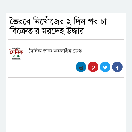
ভৈরবে নিখোঁজের ২ দিন পর চা
বিক্রেতার মরদেহ উদ্ধার
দৈনিক ডাক অনলাইন ডেস্ক