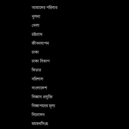
আমাদের পরিবার
খুলনা
ভূরাজনৈতিক ও কৌশলগত কারণে তাৎপর্যপূর্ণ
খেলা
সফর
চট্টগ্রাম
জীবনযাপন
কারামুক্ত হলেন তৃণমূল বিএনপির চেয়ারপারসন
ঢাকা
শমসের মবিন চৌধুরী
ঢাকা বিভাগ
ফিচার
বরিশাল
বাংলাদেশ
বিজ্ঞান প্রযুক্তি
বিজ্ঞাপনের মূল্য
বিনোদন
ময়মনসিংহ