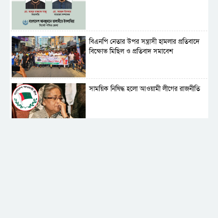
বিএনপি নেতার উপর সন্ত্রাসী হামলার প্রতিবাদে
বিক্ষোভ মিছিল ও প্রতিবাদ সমাবেশ
সাময়িক নিষিদ্ধ হলো আওয়ামী লীগের রাজনীতি
‎তালামীযে ইসলামিয়ার কেন্দ্রীয় কাউন্সিল সম্পন্ন
শহীদে বালাকোট সম্মেলন: বাংলাদেশ হবে
ইসলামী চিন্তা-চেতনা ও মূল্যবোধের