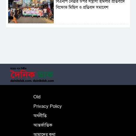
বিএনপি নেতার উপর সন্ত্রাসী হামলার প্রতিবাদে
বিক্ষোভ মিছিল ও প্রতিবাদ সমাবেশ
সাময়িক নিষিদ্ধ হলো আওয়ামী লীগের রাজনীতি
‎তালামীযে ইসলামিয়ার কেন্দ্রীয় কাউন্সিল সম্পন্ন
শহীদে বালাকোট সম্মেলন: বাংলাদেশ হবে
Old
ইসলামী চিন্তা-চেতনা ও মূল্যবোধের
Privacy Policy
অর্থনীতি
আন্তর্জাতিক
পর্তুগালে নথি জালিয়াতির অভিযোগে দুই
বাংলাদেশী গ্রেপ্তার
আমাদের কথা