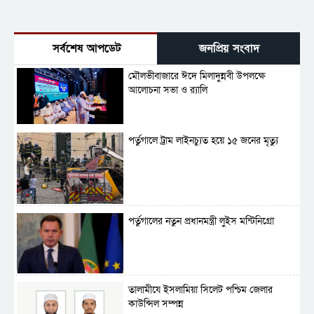
সর্বশেষ আপডেট
জনপ্রিয় সংবাদ
মৌলভীবাজারে ঈদে মিলাদুন্নবী উপলক্ষে
আলোচনা সভা ও র‍্যালি
পর্তুগালে ট্রাম লাইনচ্যুত হয়ে ১৫ জনের মৃত্যু
পর্তুগালের নতুন প্রধানমন্ত্রী লুইস মন্টিনিগ্রো
‎তালামীযে ইসলামিয়া সিলেট পশ্চিম জেলার
কাউন্সিল সম্পন্ন