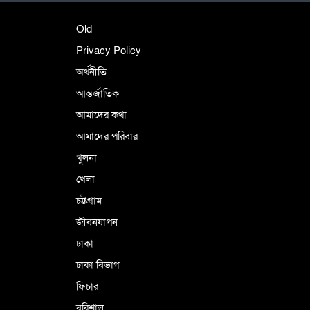
শহীদে বালাকোট সম্মেলন: বাংলাদেশ হবে
Old
ইসলামী চিন্তা-চেতনা ও মূল্যবোধের
Privacy Policy
অর্থনীতি
আন্তর্জাতিক
পর্তুগালে নথি জালিয়াতির অভিযোগে দুই
বাংলাদেশী গ্রেপ্তার
আমাদের কথা
আমাদের পরিবার
খুলনা
ভূরাজনৈতিক ও কৌশলগত কারণে তাৎপর্যপূর্ণ
খেলা
সফর
চট্টগ্রাম
জীবনযাপন
কারামুক্ত হলেন তৃণমূল বিএনপির চেয়ারপারসন
ঢাকা
শমসের মবিন চৌধুরী
ঢাকা বিভাগ
ফিচার
বরিশাল