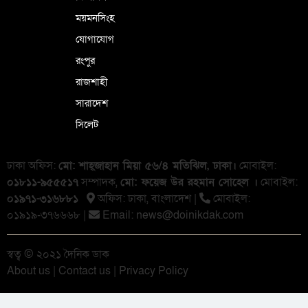
ময়মনসিংহ
যোগাযোগ
রংপুর
রাজশাহী
সারাদেশ
সিলেট
ঢাকা অফিস:
মো: শাহ্জাহান মিয়া ৫৬/৪ মতিঝিল, ঢাকা।
মোবাইল:
০১৮১১-৯৫৫৫১৭
সম্পাদক,
মো: ফয়েজ উর রহমান সোহেল ।
মোবাইল:
০১৯৭১-৩১৬৮৮১
অফিস: ঢাকা, বাংলা‌দেশ |
মোবাইল:
০১৯১৯-৩৭৬৬৬৮ |
Email:
news@doinikdak.com
স্বত্ব © ২০২১ দৈনিক ডাক
About us
|
Contact us
|
Privacy Policy