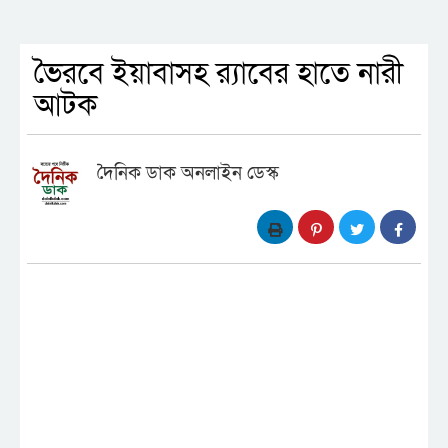
ভৈরবে ইয়াবাসহ র‍্যাবের হাতে নারী
আটক
দৈনিক ডাক অনলাইন ডেস্ক