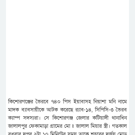
কিশোরগঞ্জের ভৈরবে ৭৪০ পিস ইয়াবাসহ নিয়াশা মনি নামে
মাদক ব্যাবসায়ীকে আটক করেছে র‌্যাব-১৪, সিপিসি-৩ ভৈরব
ক্যাম্প সদস্যরা। সে কিশোরগঞ্জ জেলার কটিয়াদী থানাধিন
জালালপুর ফেকামাড়া গ্রামের মো ঃ জালাল মিয়ার স্ত্রী। গতকাল
বুধবার দুপুর ২টা ১০ মিনিটের সময় তাকে শহরের দুর্জয় মোড়