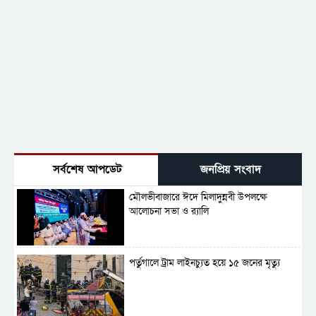
সর্বশেষ আপডেট
জনপ্রিয় সংবাদ
মৌলভীবাজারে ঈদে মিলাদুন্নবী উপলক্ষে
আলোচনা সভা ও র‍্যালি
পর্তুগালে ট্রাম লাইনচ্যুত হয়ে ১৫ জনের মৃত্যু