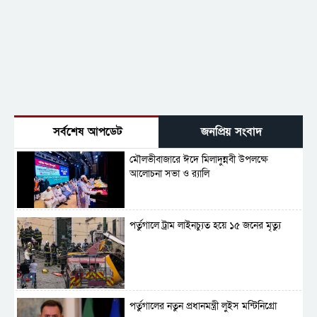
সর্বশেষ আপডেট
জনপ্রিয় সংবাদ
মৌলভীবাজারে ঈদে মিলাদুন্নবী উপলক্ষে
আলোচনা সভা ও র‍্যালি
পর্তুগালে ট্রাম লাইনচ্যুত হয়ে ১৫ জনের মৃত্যু
পর্তুগালের নতুন প্রধানমন্ত্রী লুইস মন্টিনিগ্রো