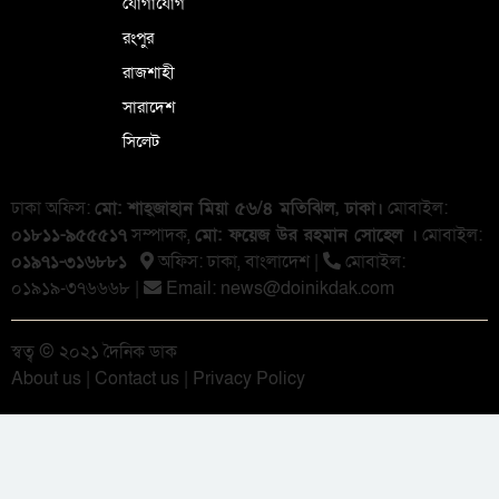
যোগাযোগ
রংপুর
রাজশাহী
সারাদেশ
সিলেট
ঢাকা অফিস:
মো: শাহ্জাহান মিয়া ৫৬/৪ মতিঝিল, ঢাকা।
মোবাইল:
০১৮১১-৯৫৫৫১৭
সম্পাদক,
মো: ফয়েজ উর রহমান সোহেল ।
মোবাইল:
০১৯৭১-৩১৬৮৮১
অফিস: ঢাকা, বাংলা‌দেশ |
মোবাইল:
০১৯১৯-৩৭৬৬৬৮ |
Email:
news@doinikdak.com
স্বত্ব © ২০২১ দৈনিক ডাক
About us
|
Contact us
|
Privacy Policy