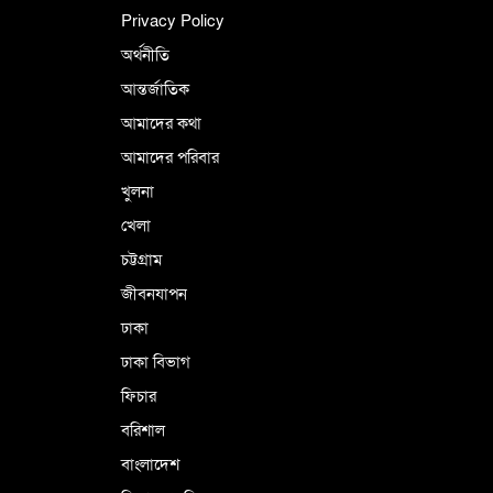
ইসলামী চিন্তা-চেতনা ও মূল্যবোধের
Privacy Policy
অর্থনীতি
আন্তর্জাতিক
পর্তুগালে নথি জালিয়াতির অভিযোগে দুই
বাংলাদেশী গ্রেপ্তার
আমাদের কথা
আমাদের পরিবার
খুলনা
ভূরাজনৈতিক ও কৌশলগত কারণে তাৎপর্যপূর্ণ
খেলা
সফর
চট্টগ্রাম
জীবনযাপন
কারামুক্ত হলেন তৃণমূল বিএনপির চেয়ারপারসন
ঢাকা
শমসের মবিন চৌধুরী
ঢাকা বিভাগ
ফিচার
বরিশাল
বাংলাদেশ