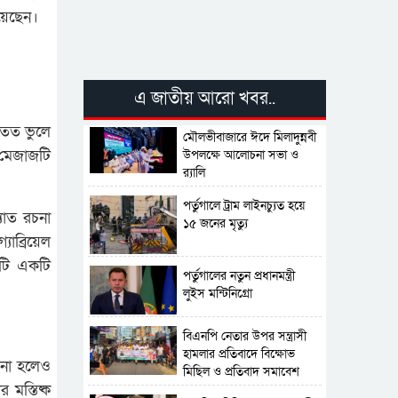
়েছেন।
এ জাতীয় আরো খবর..
পাতত ভুলে
মৌলভীবাজারে ঈদে মিলাদুন্নবী
 মেজাজটি
উপলক্ষে আলোচনা সভা ও
র‍্যালি
পর্তুগালে ট্রাম লাইনচ্যুত হয়ে
যাত রচনা
১৫ জনের মৃত্যু
ব্রিয়েল
 এটি একটি
পর্তুগালের নতুন প্রধানমন্ত্রী
লুইস মন্টিনিগ্রো
বিএনপি নেতার উপর সন্ত্রাসী
হামলার প্রতিবাদে বিক্ষোভ
 না হলেও
মিছিল ও প্রতিবাদ সমাবেশ
 মস্তিষ্ক