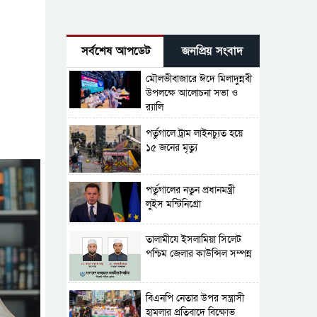
সর্বশেষ আপডেট
জনপ্রিয় সংবাদ
মৌলভীবাজারে ঈদে মিলাদুন্নবী
উপলক্ষে আলোচনা সভা ও
র‍্যালি
পর্তুগালে ট্রাম লাইনচ্যুত হয়ে
১৫ জনের মৃত্যু
পর্তুগালের নতুন প্রধানমন্ত্রী
লুইস মন্টিনিগ্রো
‎তালামীযে ইসলামিয়া সিলেট
পশ্চিম জেলার কাউন্সিল সম্পন্ন
বিএনপি নেতার উপর সন্ত্রাসী
হামলার প্রতিবাদে বিক্ষোভ