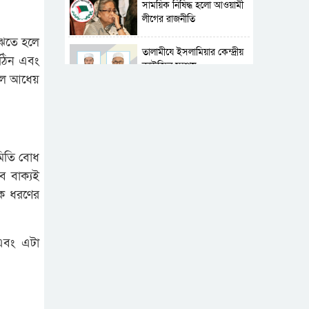
সাময়িক নিষিদ্ধ হলো আওয়ামী
লীগের রাজনীতি
বুঝতে হলে
‎তালামীযে ইসলামিয়ার কেন্দ্রীয়
কঠিন এবং
কাউন্সিল সম্পন্ন
ূল আধেয়
শহীদে বালাকোট সম্মেলন:
বাংলাদেশ হবে ইসলামী চিন্তা-
চেতনা ও মূল্যবোধের
মিতি বোধ
পর্তুগালে নথি জালিয়াতির
ব বাক্যই
অভিযোগে দুই বাংলাদেশী
গ্রেপ্তার
এক ধরণের
ভূরাজনৈতিক ও কৌশলগত
কারণে তাৎপর্যপূর্ণ সফর
 এবং এটা
কারামুক্ত হলেন তৃণমূল
বিএনপির চেয়ারপারসন
শমসের মবিন চৌধুরী