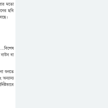
 করার মতো
রণের ছবি
কাছে।
 ….বিশেষ
 নাউন বা
না শুনতে
 অন্যান্য
দিষ্টভাবে