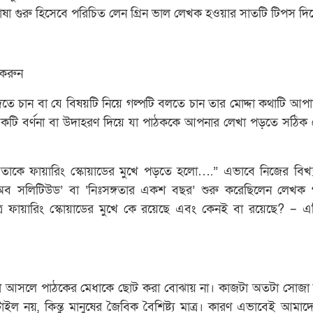
াষা গুরু হিসেবে পরিচিত লেন গ্রিন ভাল লেখক হওয়ার সাতটি টিপস দিয
ু করুন
দিতে চান বা যে বিষয়টি নিয়ে গল্পটি বলতে চান তার মোদ্দা কথাটি আ
কটি বর্ণনা বা উদাহরণ দিয়ে যা পাঠককে আপনার লেখা পড়তে সঠিক
কে ফায়ারিং স্কোয়াডের মুখে পড়তে হলো….” এভাবে নিজের বিখ্
রস অব সলিটিউড’ বা ‘নিঃসঙ্গতার একশ বছর’ শুরু করেছিলেন লেখক গ্যা
ষেত্রে ফায়ারিং স্কোয়াডের মুখে কে রয়েছে এবং কেনই বা রয়েছে? –
লে তা আসলে পাঠকের মেধাকে ছোট করা বোঝায় না। কাজটা অতটা সোজা
্টাইল নয়, কিন্তু মানুষের জৈবিক বৈশিষ্ট্য মাত্র। কারণ এভাবেই আমাদের