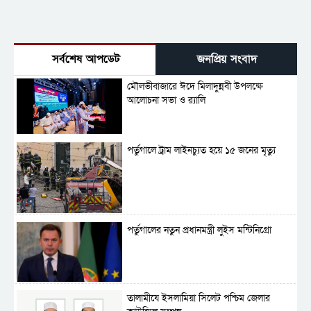
সর্বশেষ আপডেট
জনপ্রিয় সংবাদ
মৌলভীবাজারে ঈদে মিলাদুন্নবী উপলক্ষে
আলোচনা সভা ও র‍্যালি
পর্তুগালে ট্রাম লাইনচ্যুত হয়ে ১৫ জনের মৃত্যু
পর্তুগালের নতুন প্রধানমন্ত্রী লুইস মন্টিনিগ্রো
‎তালামীযে ইসলামিয়া সিলেট পশ্চিম জেলার