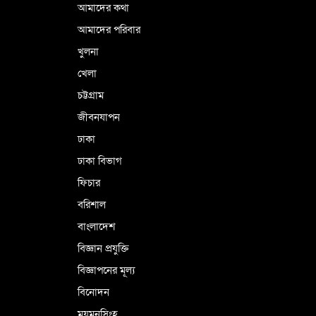
বাংলাদেশী গ্রেপ্তার
আমাদের কথা
আমাদের পরিবার
খুলনা
ভূরাজনৈতিক ও কৌশলগত কারণে তাৎপর্যপূর্ণ
খেলা
সফর
চট্টগ্রাম
জীবনযাপন
কারামুক্ত হলেন তৃণমূল বিএনপির চেয়ারপারসন
ঢাকা
শমসের মবিন চৌধুরী
ঢাকা বিভাগ
ফিচার
বরিশাল
বাংলাদেশ
বিজ্ঞান প্রযুক্তি
বিজ্ঞাপনের মূল্য
বিনোদন
ময়মনসিংহ