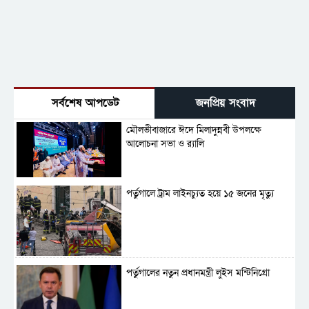
সর্বশেষ আপডেট
জনপ্রিয় সংবাদ
মৌলভীবাজারে ঈদে মিলাদুন্নবী উপলক্ষে
আলোচনা সভা ও র‍্যালি
পর্তুগালে ট্রাম লাইনচ্যুত হয়ে ১৫ জনের মৃত্যু
পর্তুগালের নতুন প্রধানমন্ত্রী লুইস মন্টিনিগ্রো