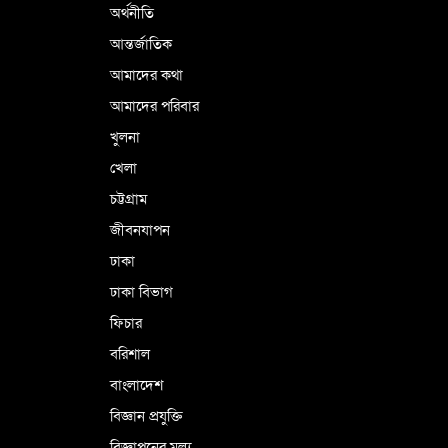
অর্থনীতি
আন্তর্জাতিক
পর্তুগালে নথি জালিয়াতির অভিযোগে দুই
বাংলাদেশী গ্রেপ্তার
আমাদের কথা
আমাদের পরিবার
খুলনা
ভূরাজনৈতিক ও কৌশলগত কারণে তাৎপর্যপূর্ণ
খেলা
সফর
চট্টগ্রাম
জীবনযাপন
কারামুক্ত হলেন তৃণমূল বিএনপির চেয়ারপারসন
ঢাকা
শমসের মবিন চৌধুরী
ঢাকা বিভাগ
ফিচার
বরিশাল
বাংলাদেশ
বিজ্ঞান প্রযুক্তি
বিজ্ঞাপনের মূল্য