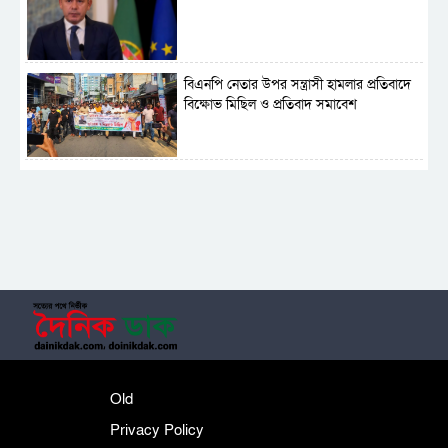
বিএনপি নেতার উপর সন্ত্রাসী হামলার প্রতিবাদে
বিক্ষোভ মিছিল ও প্রতিবাদ সমাবেশ
সাময়িক নিষিদ্ধ হলো আওয়ামী লীগের রাজনীতি
‎তালামীযে ইসলামিয়ার কেন্দ্রীয় কাউন্সিল সম্পন্ন
শহীদে বালাকোট সম্মেলন: বাংলাদেশ হবে
Old
ইসলামী চিন্তা-চেতনা ও মূল্যবোধের
Privacy Policy