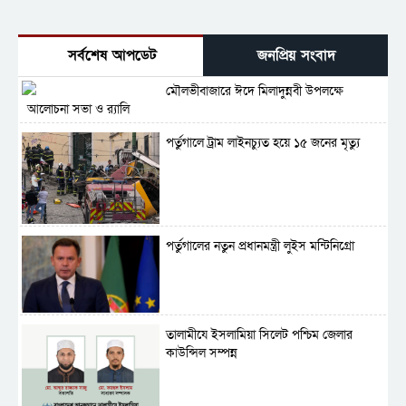
সর্বশেষ আপডেট
জনপ্রিয় সংবাদ
মৌলভীবাজারে ঈদে মিলাদুন্নবী উপলক্ষে
আলোচনা সভা ও র‍্যালি
পর্তুগালে ট্রাম লাইনচ্যুত হয়ে ১৫ জনের মৃত্যু
পর্তুগালের নতুন প্রধানমন্ত্রী লুইস মন্টিনিগ্রো
‎তালামীযে ইসলামিয়া সিলেট পশ্চিম জেলার
কাউন্সিল সম্পন্ন