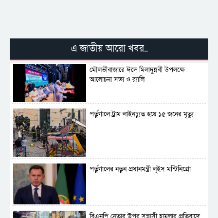
পর্তুগালে নথি জালিয়াতির অভিযোগে দুই
বাংলাদেশী গ্রেপ্তার
এ জাতীয় আরো খবর..
সার্বভৌমত্ব-স্বাধীনতা অক্ষুণ্ন রাখতে সবসময়
প্রস্তুত সেনাবাহিনী
মৌলভীবাজারে ঈদে মিলাদুন্নবী উপলক্ষে
আলোচনা সভা ও র‍্যালি
পর্তুগালে ট্রাম লাইনচ্যুত হয়ে ১৫ জনের মৃত্যু
পর্তুগালের নতুন প্রধানমন্ত্রী লুইস মন্টিনিগ্রো
বিএনপি নেতার উপর সন্ত্রাসী হামলার প্রতিবাদে