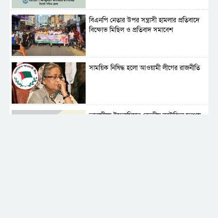
বিএনপি নেতার উপর সন্ত্রাসী হামলার প্রতিবাদে
বিক্ষোভ মিছিল ও প্রতিবাদ সমাবেশ
সাময়িক নিষিদ্ধ হলো আওয়ামী লীগের রাজনীতি
‎তালামীযে ইসলামিয়ার কেন্দ্রীয় কাউন্সিল সম্পন্ন
শহীদে বালাকোট সম্মেলন: বাংলাদেশ হবে
ইসলামী চিন্তা-চেতনা ও মূল্যবোধের