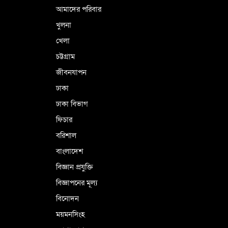
আমাদের পরিবার
খুলনা
ভূরাজনৈতিক ও কৌশলগত কারণে তাৎপর্যপূর্ণ
খেলা
সফর
চট্টগ্রাম
জীবনযাপন
কারামুক্ত হলেন তৃণমূল বিএনপির চেয়ারপারসন
ঢাকা
শমসের মবিন চৌধুরী
ঢাকা বিভাগ
ফিচার
বরিশাল
বাংলাদেশ
বিজ্ঞান প্রযুক্তি
বিজ্ঞাপনের মূল্য
বিনোদন
ময়মনসিংহ