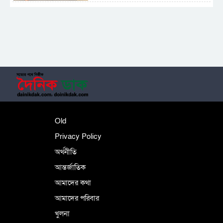
সাময়িক নিষিদ্ধ হলো আওয়ামী লীগের রাজনীতি
‎তালামীযে ইসলামিয়ার কেন্দ্রীয় কাউন্সিল সম্পন্ন
শহীদে বালাকোট সম্মেলন: বাংলাদেশ হবে
Old
ইসলামী চিন্তা-চেতনা ও মূল্যবোধের
Privacy Policy
অর্থনীতি
আন্তর্জাতিক
পর্তুগালে নথি জালিয়াতির অভিযোগে দুই
বাংলাদেশী গ্রেপ্তার
আমাদের কথা
আমাদের পরিবার
খুলনা