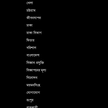
ভূরাজনৈতিক ও কৌশলগত কারণে তাৎপর্যপূর্ণ
খেলা
সফর
চট্টগ্রাম
জীবনযাপন
কারামুক্ত হলেন তৃণমূল বিএনপির চেয়ারপারসন
ঢাকা
শমসের মবিন চৌধুরী
ঢাকা বিভাগ
ফিচার
বরিশাল
বাংলাদেশ
বিজ্ঞান প্রযুক্তি
বিজ্ঞাপনের মূল্য
বিনোদন
ময়মনসিংহ
যোগাযোগ
রংপুর
রাজশাহী