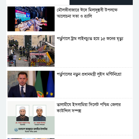
মৌলভীবাজারে ঈদে মিলাদুন্নবী উপলক্ষে
আলোচনা সভা ও র‍্যালি
পর্তুগালে ট্রাম লাইনচ্যুত হয়ে ১৫ জনের মৃত্যু
পর্তুগালের নতুন প্রধানমন্ত্রী লুইস মন্টিনিগ্রো
‎তালামীযে ইসলামিয়া সিলেট পশ্চিম জেলার
কাউন্সিল সম্পন্ন