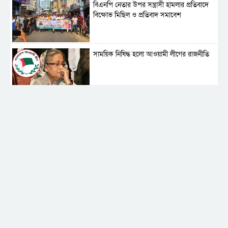
বিএনপি নেতার উপর সন্ত্রাসী হামলার প্রতিবাদে
বিক্ষোভ মিছিল ও প্রতিবাদ সমাবেশ
সাময়িক নিষিদ্ধ হলো আওয়ামী লীগের রাজনীতি
‎তালামীযে ইসলামিয়ার কেন্দ্রীয় কাউন্সিল সম্পন্ন
শহীদে বালাকোট সম্মেলন: বাংলাদেশ হবে
ইসলামী চিন্তা-চেতনা ও মূল্যবোধের
পর্তুগালে নথি জালিয়াতির অভিযোগে দুই
বাংলাদেশী গ্রেপ্তার