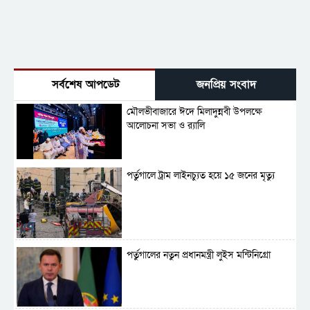
সর্বশেষ আপডেট
জনপ্রিয় সংবাদ
মৌলভীবাজারে ঈদে মিলাদুন্নবী উপলক্ষে
আলোচনা সভা ও র‍্যালি
পর্তুগালে ট্রাম লাইনচ্যুত হয়ে ১৫ জনের মৃত্যু
পর্তুগালের নতুন প্রধানমন্ত্রী লুইস মন্টিনিগ্রো