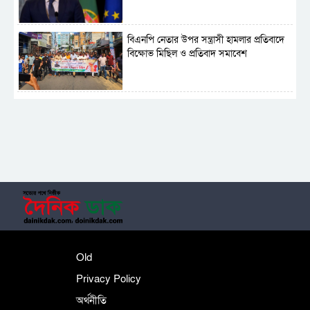
বিএনপি নেতার উপর সন্ত্রাসী হামলার প্রতিবাদে
বিক্ষোভ মিছিল ও প্রতিবাদ সমাবেশ
সাময়িক নিষিদ্ধ হলো আওয়ামী লীগের রাজনীতি
‎তালামীযে ইসলামিয়ার কেন্দ্রীয় কাউন্সিল সম্পন্ন
শহীদে বালাকোট সম্মেলন: বাংলাদেশ হবে
Old
ইসলামী চিন্তা-চেতনা ও মূল্যবোধের
Privacy Policy
অর্থনীতি