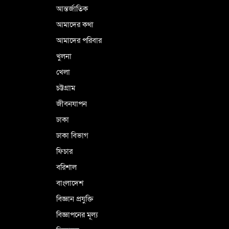
আন্তর্জাতিক
পর্তুগালে নথি জালিয়াতির অভিযোগে দুই
বাংলাদেশী গ্রেপ্তার
আমাদের কথা
আমাদের পরিবার
খুলনা
ভূরাজনৈতিক ও কৌশলগত কারণে তাৎপর্যপূর্ণ
খেলা
সফর
চট্টগ্রাম
জীবনযাপন
কারামুক্ত হলেন তৃণমূল বিএনপির চেয়ারপারসন
ঢাকা
শমসের মবিন চৌধুরী
ঢাকা বিভাগ
ফিচার
বরিশাল
বাংলাদেশ
বিজ্ঞান প্রযুক্তি
বিজ্ঞাপনের মূল্য