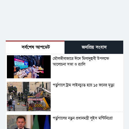
সর্বশেষ আপডেট
জনপ্রিয় সংবাদ
মৌলভীবাজারে ঈদে মিলাদুন্নবী উপলক্ষে
আলোচনা সভা ও র‍্যালি
পর্তুগালে ট্রাম লাইনচ্যুত হয়ে ১৫ জনের মৃত্যু
পর্তুগালের নতুন প্রধানমন্ত্রী লুইস মন্টিনিগ্রো