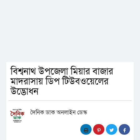
বিশ্বনাথ উপজেলা মিয়ার বাজার
মাদরাসায় ডিপ টিউবওয়েলের
উদ্ভোধন
দৈনিক ডাক অনলাইন ডেস্ক