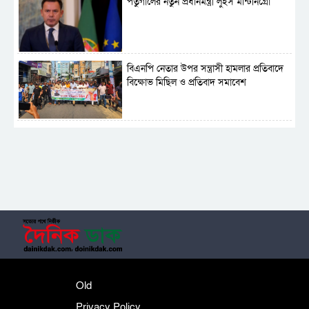
পর্তুগালের নতুন প্রধানমন্ত্রী লুইস মন্টিনিগ্রো
বিএনপি নেতার উপর সন্ত্রাসী হামলার প্রতিবাদে
বিক্ষোভ মিছিল ও প্রতিবাদ সমাবেশ
সাময়িক নিষিদ্ধ হলো আওয়ামী লীগের রাজনীতি
‎তালামীযে ইসলামিয়ার কেন্দ্রীয় কাউন্সিল সম্পন্ন
শহীদে বালাকোট সম্মেলন: বাংলাদেশ হবে
Old
ইসলামী চিন্তা-চেতনা ও মূল্যবোধের
Privacy Policy