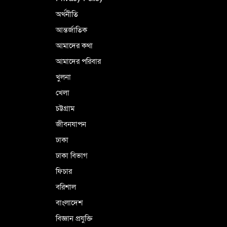
অর্থনীতি
আন্তর্জাতিক
পর্তুগালে নথি জালিয়াতির অভিযোগে দুই
বাংলাদেশী গ্রেপ্তার
আমাদের কথা
আমাদের পরিবার
খুলনা
ভূরাজনৈতিক ও কৌশলগত কারণে তাৎপর্যপূর্ণ
খেলা
সফর
চট্টগ্রাম
জীবনযাপন
কারামুক্ত হলেন তৃণমূল বিএনপির চেয়ারপারসন
ঢাকা
শমসের মবিন চৌধুরী
ঢাকা বিভাগ
ফিচার
বরিশাল
বাংলাদেশ
বিজ্ঞান প্রযুক্তি