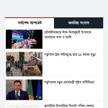
সর্বশেষ আপডেট
জনপ্রিয় সংবাদ
মৌলভীবাজারে ঈদে মিলাদুন্নবী উপলক্ষে
আলোচনা সভা ও র‍্যালি
পর্তুগালে ট্রাম লাইনচ্যুত হয়ে ১৫ জনের মৃত্যু
পর্তুগালের নতুন প্রধানমন্ত্রী লুইস মন্টিনিগ্রো
‎তালামীযে ইসলামিয়া সিলেট পশ্চিম জেলার