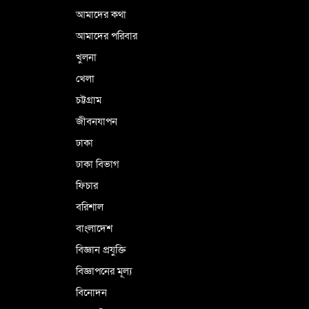
বাংলাদেশী গ্রেপ্তার
আমাদের কথা
আমাদের পরিবার
খুলনা
ভূরাজনৈতিক ও কৌশলগত কারণে তাৎপর্যপূর্ণ
খেলা
সফর
চট্টগ্রাম
জীবনযাপন
কারামুক্ত হলেন তৃণমূল বিএনপির চেয়ারপারসন
ঢাকা
শমসের মবিন চৌধুরী
ঢাকা বিভাগ
ফিচার
বরিশাল
বাংলাদেশ
বিজ্ঞান প্রযুক্তি
বিজ্ঞাপনের মূল্য
বিনোদন