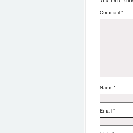
Your email addr
Comment
*
Name
*
Email
*