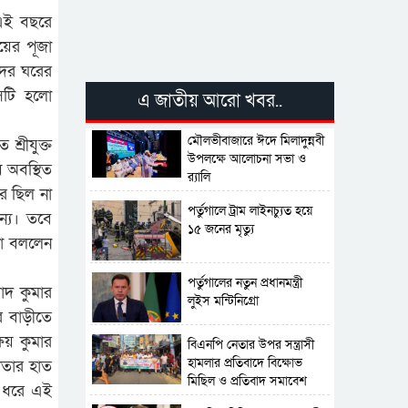
 এই বছরে
য়ের পূজা
দের ঘরের
সেটি হলো
এ জাতীয় আরো খবর..
মৌলভীবাজারে ঈদে মিলাদুন্নবী
্রীযুক্ত
উপলক্ষে আলোচনা সভা ও
য় অবস্থিত
র‍্যালি
ে ছিল না
পর্তুগালে ট্রাম লাইনচ্যুত হয়ে
‍্য। তবে
১৫ জনের মৃত্যু
ুলো বললেন
পর্তুগালের নতুন প্রধানমন্ত্রী
রোদ কুমার
লুইস মন্টিনিগ্রো
ের বাড়ীতে
্ষয় কুমার
বিএনপি নেতার উপর সন্ত্রাসী
হামলার প্রতিবাদে বিক্ষোভ
ীতার হাত
মিছিল ও প্রতিবাদ সমাবেশ
 ধরে এই