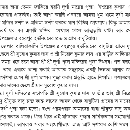
ার জন‍্য তেমন জাকিয়ে হয়নি দূর্গা মায়ের পূজা। ঈশ্বরের কৃপায়
নার প্রাদূর্ভাব। তাই আশা করছি এবছরে আমরা ধুম ধামে দূর্গা মা
্দির দর্শণ ও প্রতিমা দর্শণ করতে যান বিভিন্ন জায়গায়। কিন্তু আমা
তবর্ষ ধর ধর একটি মন্দির। যেখানে গেলে আত্মতৃপ্তি ঘটে। আর 
পজেলার বহরপুর ইউনিয়নের প্রত‍্যন্ত গ্রাম বাঘুটিয়ায়।
েলার বালিয়াকান্দি উপজেলার বহরপুর ইউনিয়নের বাঘুটিয়া গ্রামে মৃত শ
ছেলে শ্রী সুবোধ কুমার দাস ও শ্রী নিরোদ কুমার দাস এর বাড়ীর আঙ্গিনা
ময় ধরে চলে আসা শ্রী শ্রী দূর্গা পূজা মন্দিরের পূজা উৎসব। গত বছর
 তবে এবারে আশা করছি আলোক সজ্জ্র্বাসহ একটু ভিন্নতা আনার জন
েশনা মেনে শ্রী দূর্গা মায়ের পূজা করার প্রস্তুতি হাতে নিয়েছি। কথাগ
 কুমার দাসের ছেলে শ্রীমান সুবোধ কুমার দাস।
য়া দূর্গা মন্দিরের সভাপতি শ্রী সুবোধ কুমার দাস ও তাঁর ভাই শ্রী নি
শ্রীযুক্ত বাবু চন্দ্র কান্ত দাসের আমল থেকে বাঘুটিয়া গ্রামের আমাদ
 দূর্গা পূজা করা হতো। বংশ পরমপরায় আমাদের বাবা শ্রীযুক্ত বাবু অক
া পূজা করতে থাকে। ধীরে ধীরে এই মন্দিরের পূজায় সার্বিকভাবে সহযোগ
 অনেকেই। আমরাও সবার সহযোগীতায় আজ আট দশকের বেশি সময়