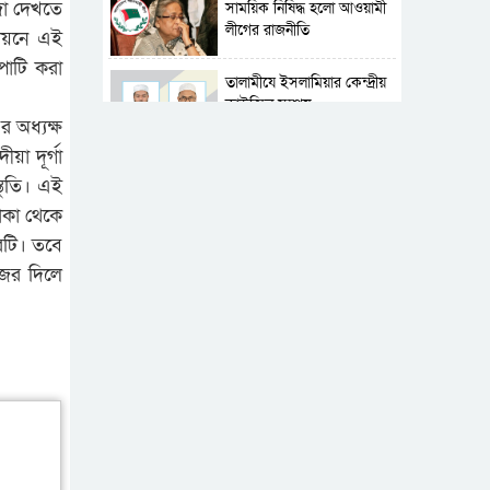
ূজা দেখতে
সাময়িক নিষিদ্ধ হলো আওয়ামী
লীগের রাজনীতি
থায়নে এই
পাটি করা
‎তালামীযে ইসলামিয়ার কেন্দ্রীয়
কাউন্সিল সম্পন্ন
 অধ‍্যক্ষ
য়া দূর্গা
শহীদে বালাকোট সম্মেলন:
তুতি। এই
বাংলাদেশ হবে ইসলামী চিন্তা-
াকা থেকে
চেতনা ও মূল্যবোধের
িরটি। তবে
পর্তুগালে নথি জালিয়াতির
নজর দিলে
অভিযোগে দুই বাংলাদেশী
গ্রেপ্তার
ভূরাজনৈতিক ও কৌশলগত
কারণে তাৎপর্যপূর্ণ সফর
কারামুক্ত হলেন তৃণমূল
বিএনপির চেয়ারপারসন
শমসের মবিন চৌধুরী