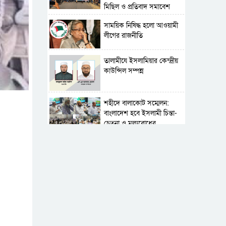
মিছিল ও প্রতিবাদ সমাবেশ
সাময়িক নিষিদ্ধ হলো আওয়ামী
লীগের রাজনীতি
‎তালামীযে ইসলামিয়ার কেন্দ্রীয়
কাউন্সিল সম্পন্ন
শহীদে বালাকোট সম্মেলন:
বাংলাদেশ হবে ইসলামী চিন্তা-
চেতনা ও মূল্যবোধের
পর্তুগালে নথি জালিয়াতির
অভিযোগে দুই বাংলাদেশী
গ্রেপ্তার
সার্বভৌমত্ব-স্বাধীনতা অক্ষুণ্ন
রাখতে সবসময় প্রস্তুত
সেনাবাহিনী