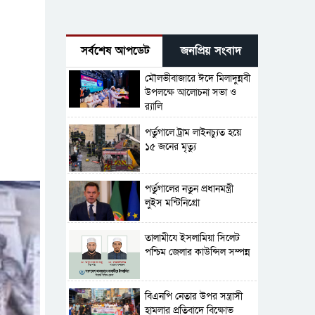
সর্বশেষ আপডেট
জনপ্রিয় সংবাদ
মৌলভীবাজারে ঈদে মিলাদুন্নবী
উপলক্ষে আলোচনা সভা ও
র‍্যালি
পর্তুগালে ট্রাম লাইনচ্যুত হয়ে
১৫ জনের মৃত্যু
পর্তুগালের নতুন প্রধানমন্ত্রী
লুইস মন্টিনিগ্রো
‎তালামীযে ইসলামিয়া সিলেট
পশ্চিম জেলার কাউন্সিল সম্পন্ন
বিএনপি নেতার উপর সন্ত্রাসী
হামলার প্রতিবাদে বিক্ষোভ