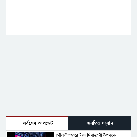
সর্বশেষ আপডেট
জনপ্রিয় সংবাদ
মৌলভীবাজারে ঈদে মিলাদুন্নবী উপলক্ষে