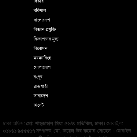
ফিচার
বরিশাল
বাংলাদেশ
বিজ্ঞান প্রযুক্তি
বিজ্ঞাপনের মূল্য
বিনোদন
ময়মনসিংহ
যোগাযোগ
রংপুর
রাজশাহী
সারাদেশ
সিলেট
ঢাকা অফিস:
মো: শাহ্জাহান মিয়া ৫৬/৪ মতিঝিল, ঢাকা।
মোবাইল:
০১৮১১-৯৫৫৫১৭
সম্পাদক,
মো: ফয়েজ উর রহমান সোহেল ।
মোবাইল: