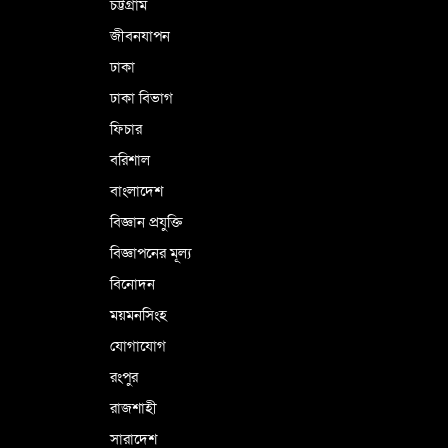
চট্টগ্রাম
জীবনযাপন
কারামুক্ত হলেন তৃণমূল বিএনপির চেয়ারপারসন
ঢাকা
শমসের মবিন চৌধুরী
ঢাকা বিভাগ
ফিচার
বরিশাল
বাংলাদেশ
বিজ্ঞান প্রযুক্তি
বিজ্ঞাপনের মূল্য
বিনোদন
ময়মনসিংহ
যোগাযোগ
রংপুর
রাজশাহী
সারাদেশ