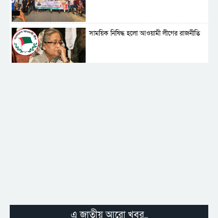
সাময়িক নিষিদ্ধ হলো আওয়ামী লীগের রাজনীতি
‎তালামীযে ইসলামিয়ার কেন্দ্রীয় কাউন্সিল সম্পন্ন
শহীদে বালাকোট সম্মেলন: বাংলাদেশ হবে
ইসলামী চিন্তা-চেতনা ও মূল্যবোধের
পর্তুগালে নথি জালিয়াতির অভিযোগে দুই
বাংলাদেশী গ্রেপ্তার
এ জাতীয় আরো খবর..