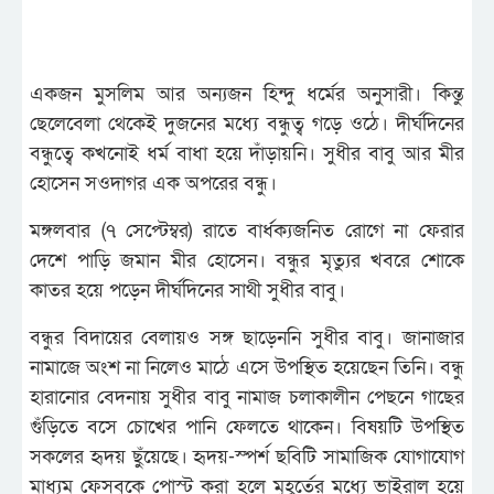
একজন মুসলিম আর অন্যজন হিন্দু ধর্মের অনুসারী। কিন্তু
ছেলেবেলা থেকেই দুজনের মধ্যে বন্ধুত্ব গড়ে ওঠে। দীর্ঘদিনের
বন্ধুত্বে কখনোই ধর্ম বাধা হয়ে দাঁড়ায়নি। সুধীর বাবু আর মীর
হোসেন সওদাগর এক অপরের বন্ধু।
মঙ্গলবার (৭ সেপ্টেম্বর) রাতে বার্ধক্যজনিত রোগে না ফেরার
দেশে পাড়ি জমান মীর হোসেন। বন্ধুর মৃত্যুর খবরে শোকে
কাতর হয়ে পড়েন দীর্ঘদিনের সাথী সুধীর বাবু।
বন্ধুর বিদায়ের বেলায়ও সঙ্গ ছাড়েননি সুধীর বাবু। জানাজার
নামাজে অংশ না নিলেও মাঠে এসে উপস্থিত হয়েছেন তিনি। বন্ধু
হারানোর বেদনায় সুধীর বাবু নামাজ চলাকালীন পেছনে গাছের
গুঁড়িতে বসে চোখের পানি ফেলতে থাকেন। বিষয়টি উপস্থিত
সকলের হৃদয় ছুঁয়েছে। হৃদয়-স্পর্শ ছবিটি সামাজিক যোগাযোগ
মাধ্যম ফেসবুকে পোস্ট করা হলে মুহূর্তের মধ্যে ভাইরাল হয়ে