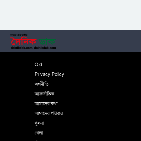
‎তালামীযে ইসলামিয়ার কেন্দ্রীয় কাউন্সিল সম্পন্ন
শহীদে বালাকোট সম্মেলন: বাংলাদেশ হবে
Old
ইসলামী চিন্তা-চেতনা ও মূল্যবোধের
Privacy Policy
অর্থনীতি
আন্তর্জাতিক
পর্তুগালে নথি জালিয়াতির অভিযোগে দুই
বাংলাদেশী গ্রেপ্তার
আমাদের কথা
আমাদের পরিবার
খুলনা
ভূরাজনৈতিক ও কৌশলগত কারণে তাৎপর্যপূর্ণ
খেলা
সফর