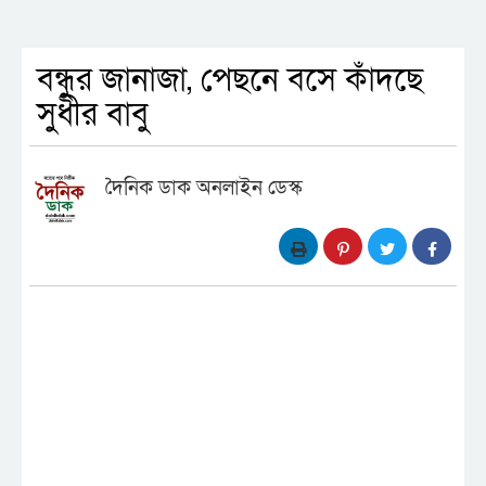
বন্ধুর জানাজা, পেছনে বসে কাঁদছে
সুধীর বাবু
দৈনিক ডাক অনলাইন ডেস্ক