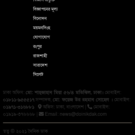
বিজ্ঞাপনের মূল্য
বিনোদন
ময়মনসিংহ
যোগাযোগ
রংপুর
রাজশাহী
সারাদেশ
সিলেট
ঢাকা অফিস:
মো: শাহ্জাহান মিয়া ৫৬/৪ মতিঝিল, ঢাকা।
মোবাইল:
০১৮১১-৯৫৫৫১৭
সম্পাদক,
মো: ফয়েজ উর রহমান সোহেল ।
মোবাইল:
০১৯৭১-৩১৬৮৮১
অফিস: ঢাকা, বাংলা‌দেশ |
মোবাইল:
০১৯১৯-৩৭৬৬৬৮ |
Email:
news@doinikdak.com
স্বত্ব © ২০২১ দৈনিক ডাক