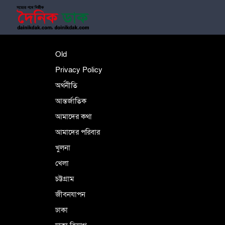
শহীদে বালাকোট সম্মেলন: বাংলাদেশ হবে
Old
ইসলামী চিন্তা-চেতনা ও মূল্যবোধের
Privacy Policy
অর্থনীতি
আন্তর্জাতিক
পর্তুগালে নথি জালিয়াতির অভিযোগে দুই
বাংলাদেশী গ্রেপ্তার
আমাদের কথা
আমাদের পরিবার
খুলনা
ভূরাজনৈতিক ও কৌশলগত কারণে তাৎপর্যপূর্ণ
খেলা
সফর
চট্টগ্রাম
জীবনযাপন
কারামুক্ত হলেন তৃণমূল বিএনপির চেয়ারপারসন
ঢাকা
শমসের মবিন চৌধুরী