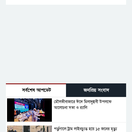
সর্বশেষ আপডেট
জনপ্রিয় সংবাদ
মৌলভীবাজারে ঈদে মিলাদুন্নবী উপলক্ষে
আলোচনা সভা ও র‍্যালি
পর্তুগালে ট্রাম লাইনচ্যুত হয়ে ১৫ জনের মৃত্যু