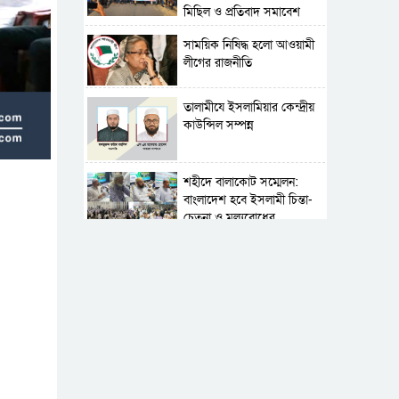
মিছিল ও প্রতিবাদ সমাবেশ
সাময়িক নিষিদ্ধ হলো আওয়ামী
লীগের রাজনীতি
‎তালামীযে ইসলামিয়ার কেন্দ্রীয়
কাউন্সিল সম্পন্ন
শহীদে বালাকোট সম্মেলন:
বাংলাদেশ হবে ইসলামী চিন্তা-
চেতনা ও মূল্যবোধের
পর্তুগালে নথি জালিয়াতির
অভিযোগে দুই বাংলাদেশী
গ্রেপ্তার
সার্বভৌমত্ব-স্বাধীনতা অক্ষুণ্ন
রাখতে সবসময় প্রস্তুত
সেনাবাহিনী