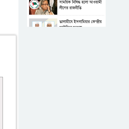
সাময়িক নিষিদ্ধ হলো আওয়ামী
লীগের রাজনীতি
‎তালামীযে ইসলামিয়ার কেন্দ্রীয়
কাউন্সিল সম্পন্ন
শহীদে বালাকোট সম্মেলন:
বাংলাদেশ হবে ইসলামী চিন্তা-
চেতনা ও মূল্যবোধের
পর্তুগালে নথি জালিয়াতির
অভিযোগে দুই বাংলাদেশী
গ্রেপ্তার
ভূরাজনৈতিক ও কৌশলগত
কারণে তাৎপর্যপূর্ণ সফর
কারামুক্ত হলেন তৃণমূল
বিএনপির চেয়ারপারসন
শমসের মবিন চৌধুরী