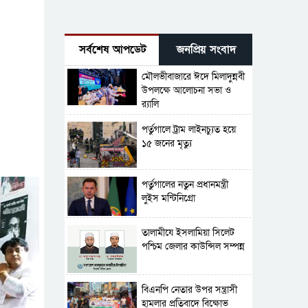
সর্বশেষ আপডেট
জনপ্রিয় সংবাদ
মৌলভীবাজারে ঈদে মিলাদুন্নবী
উপলক্ষে আলোচনা সভা ও
র‍্যালি
পর্তুগালে ট্রাম লাইনচ্যুত হয়ে
১৫ জনের মৃত্যু
পর্তুগালের নতুন প্রধানমন্ত্রী
লুইস মন্টিনিগ্রো
‎তালামীযে ইসলামিয়া সিলেট
পশ্চিম জেলার কাউন্সিল সম্পন্ন
বিএনপি নেতার উপর সন্ত্রাসী
হামলার প্রতিবাদে বিক্ষোভ