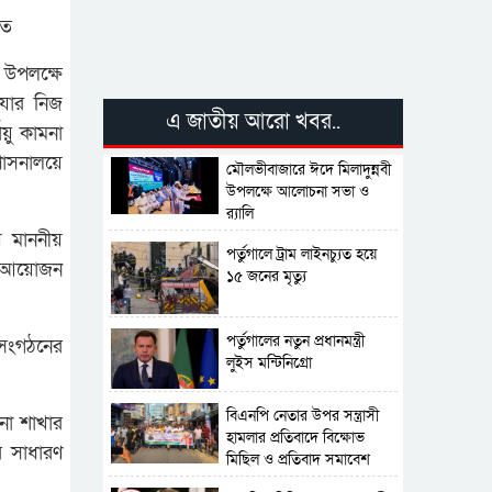
িত
 উপলক্ষে
 যার নিজ
এ জাতীয় আরো খবর..
ায়ু কামনা
পাসনালয়ে
মৌলভীবাজারে ঈদে মিলাদুন্নবী
উপলক্ষে আলোচনা সভা ও
র‍্যালি
 মাননীয়
পর্তুগালে ট্রাম লাইনচ্যুত হয়ে
ের আয়োজন
১৫ জনের মৃত্যু
পর্তুগালের নতুন প্রধানমন্ত্রী
 সংগঠনের
লুইস মন্টিনিগ্রো
বিএনপি নেতার উপর সন্ত্রাসী
না শাখার
হামলার প্রতিবাদে বিক্ষোভ
র সাধারণ
মিছিল ও প্রতিবাদ সমাবেশ