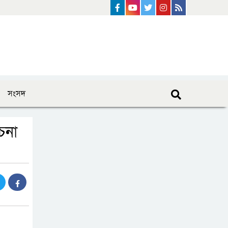
Facebook
Youtube
Twitter
instagram
Rss Feed
সংসদ
চনা