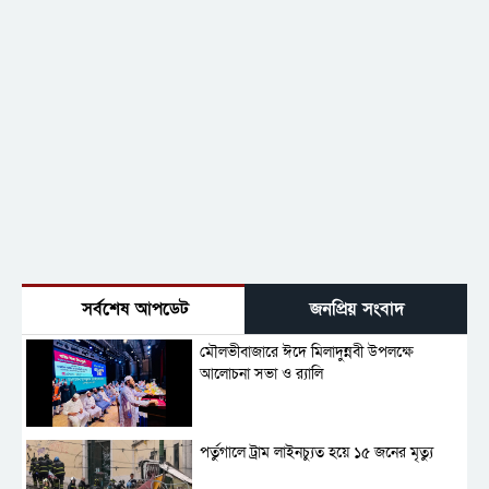
সর্বশেষ আপডেট
জনপ্রিয় সংবাদ
মৌলভীবাজারে ঈদে মিলাদুন্নবী উপলক্ষে
আলোচনা সভা ও র‍্যালি
পর্তুগালে ট্রাম লাইনচ্যুত হয়ে ১৫ জনের মৃত্যু