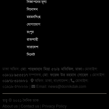
বিজ্ঞাপনের মূল্য
বিনোদন
ময়মনসিংহ
যোগাযোগ
রংপুর
রাজশাহী
সারাদেশ
সিলেট
ঢাকা অফিস:
মো: শাহ্জাহান মিয়া ৫৬/৪ মতিঝিল, ঢাকা।
মোবাইল:
০১৮১১-৯৫৫৫১৭
সম্পাদক,
মো: ফয়েজ উর রহমান সোহেল ।
মোবাইল:
০১৯৭১-৩১৬৮৮১
অফিস: ঢাকা, বাংলা‌দেশ |
মোবাইল:
০১৯১৯-৩৭৬৬৬৮ |
Email:
news@doinikdak.com
স্বত্ব © ২০২১ দৈনিক ডাক
About us
|
Contact us
|
Privacy Policy