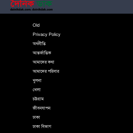
শহীদে বালাকোট সম্মেলন: বাংলাদেশ হবে
Old
ইসলামী চিন্তা-চেতনা ও মূল্যবোধের
Privacy Policy
অর্থনীতি
আন্তর্জাতিক
পর্তুগালে নথি জালিয়াতির অভিযোগে দুই
বাংলাদেশী গ্রেপ্তার
আমাদের কথা
আমাদের পরিবার
খুলনা
ভূরাজনৈতিক ও কৌশলগত কারণে তাৎপর্যপূর্ণ
খেলা
সফর
চট্টগ্রাম
জীবনযাপন
কারামুক্ত হলেন তৃণমূল বিএনপির চেয়ারপারসন
ঢাকা
শমসের মবিন চৌধুরী
ঢাকা বিভাগ