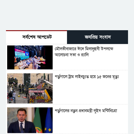
সর্বশেষ আপডেট
জনপ্রিয় সংবাদ
মৌলভীবাজারে ঈদে মিলাদুন্নবী উপলক্ষে
আলোচনা সভা ও র‍্যালি
পর্তুগালে ট্রাম লাইনচ্যুত হয়ে ১৫ জনের মৃত্যু
পর্তুগালের নতুন প্রধানমন্ত্রী লুইস মন্টিনিগ্রো