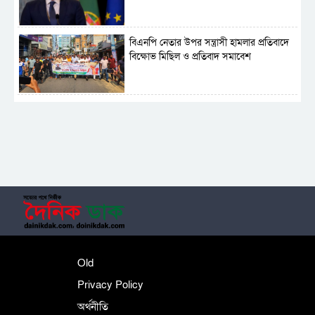
বিএনপি নেতার উপর সন্ত্রাসী হামলার প্রতিবাদে
বিক্ষোভ মিছিল ও প্রতিবাদ সমাবেশ
সাময়িক নিষিদ্ধ হলো আওয়ামী লীগের রাজনীতি
‎তালামীযে ইসলামিয়ার কেন্দ্রীয় কাউন্সিল সম্পন্ন
শহীদে বালাকোট সম্মেলন: বাংলাদেশ হবে
Old
ইসলামী চিন্তা-চেতনা ও মূল্যবোধের
Privacy Policy
অর্থনীতি