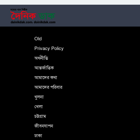
‎তালামীযে ইসলামিয়ার কেন্দ্রীয় কাউন্সিল সম্পন্ন
শহীদে বালাকোট সম্মেলন: বাংলাদেশ হবে
Old
ইসলামী চিন্তা-চেতনা ও মূল্যবোধের
Privacy Policy
অর্থনীতি
আন্তর্জাতিক
পর্তুগালে নথি জালিয়াতির অভিযোগে দুই
বাংলাদেশী গ্রেপ্তার
আমাদের কথা
আমাদের পরিবার
খুলনা
ভূরাজনৈতিক ও কৌশলগত কারণে তাৎপর্যপূর্ণ
খেলা
সফর
চট্টগ্রাম
জীবনযাপন
কারামুক্ত হলেন তৃণমূল বিএনপির চেয়ারপারসন
ঢাকা
শমসের মবিন চৌধুরী