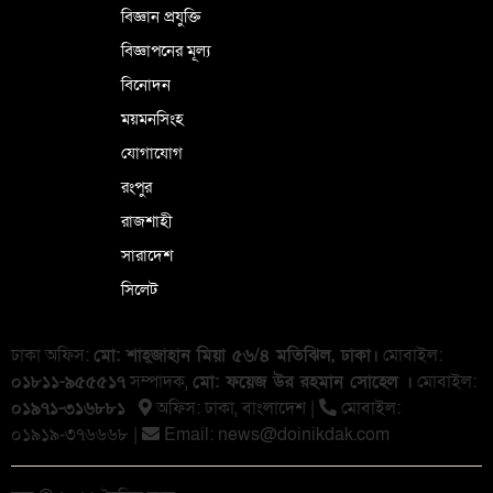
বিজ্ঞান প্রযুক্তি
বিজ্ঞাপনের মূল্য
বিনোদন
ময়মনসিংহ
যোগাযোগ
রংপুর
রাজশাহী
সারাদেশ
সিলেট
ঢাকা অফিস:
মো: শাহ্জাহান মিয়া ৫৬/৪ মতিঝিল, ঢাকা।
মোবাইল:
০১৮১১-৯৫৫৫১৭
সম্পাদক,
মো: ফয়েজ উর রহমান সোহেল ।
মোবাইল:
০১৯৭১-৩১৬৮৮১
অফিস: ঢাকা, বাংলা‌দেশ |
মোবাইল:
০১৯১৯-৩৭৬৬৬৮ |
Email:
news@doinikdak.com