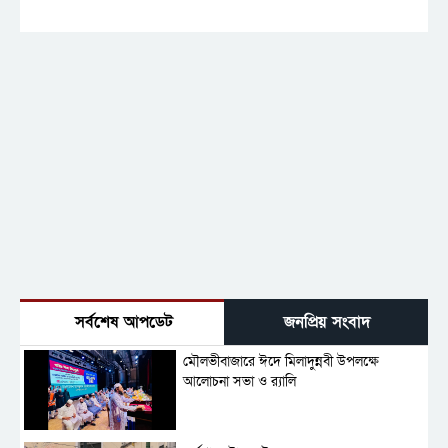
সর্বশেষ আপডেট
জনপ্রিয় সংবাদ
মৌলভীবাজারে ঈদে মিলাদুন্নবী উপলক্ষে
আলোচনা সভা ও র‍্যালি