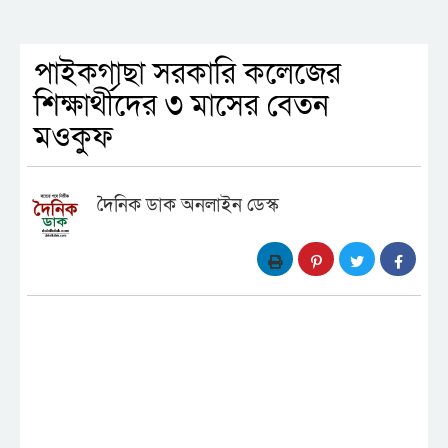
পাইকগাছা সরকারি কলেজের
শিক্ষার্থীদের ৩ মাসের বেতন
মওকুফ
দৈনিক ডাক অনলাইন ডেস্ক