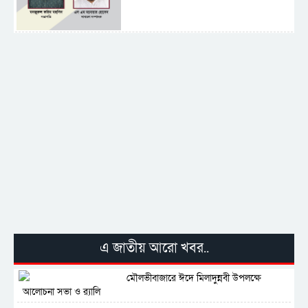
শহীদে বালাকোট সম্মেলন: বাংলাদেশ হবে
ইসলামী চিন্তা-চেতনা ও মূল্যবোধের
পর্তুগালে নথি জালিয়াতির অভিযোগে দুই
বাংলাদেশী গ্রেপ্তার
সার্বভৌমত্ব-স্বাধীনতা অক্ষুণ্ন রাখতে সবসময়
প্রস্তুত সেনাবাহিনী
এ জাতীয় আরো খবর..
মৌলভীবাজারে ঈদে মিলাদুন্নবী উপলক্ষে
আলোচনা সভা ও র‍্যালি