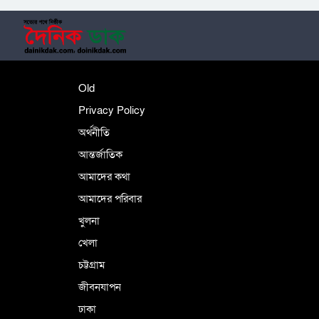
শহীদে বালাকোট সম্মেলন: বাংলাদেশ হবে
ইসলামী চিন্তা-চেতনা ও মূল্যবোধের
পর্তুগালে নথি জালিয়াতির অভিযোগে দুই
Old
বাংলাদেশী গ্রেপ্তার
Privacy Policy
অর্থনীতি
আন্তর্জাতিক
ভূরাজনৈতিক ও কৌশলগত কারণে তাৎপর্যপূর্ণ
আমাদের কথা
সফর
আমাদের পরিবার
খুলনা
কারামুক্ত হলেন তৃণমূল বিএনপির চেয়ারপারসন
খেলা
শমসের মবিন চৌধুরী
চট্টগ্রাম
জীবনযাপন
ঢাকা