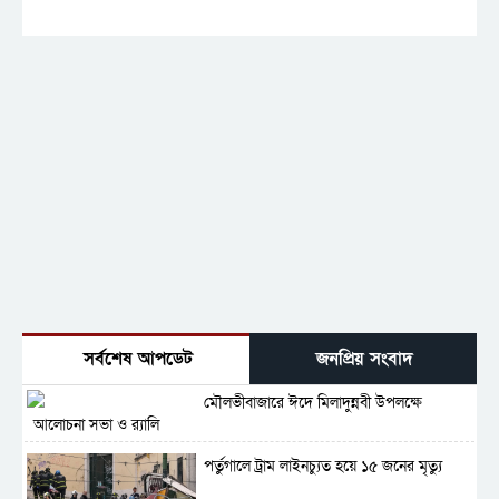
সর্বশেষ আপডেট
জনপ্রিয় সংবাদ
মৌলভীবাজারে ঈদে মিলাদুন্নবী উপলক্ষে
আলোচনা সভা ও র‍্যালি
পর্তুগালে ট্রাম লাইনচ্যুত হয়ে ১৫ জনের মৃত্যু