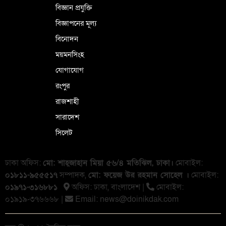
বিজ্ঞান প্রযুক্তি
বিজ্ঞাপনের মূল্য
বিনোদন
ময়মনসিংহ
যোগাযোগ
রংপুর
রাজশাহী
সারাদেশ
সিলেট
ঢাকা অফিস:
মো: শাহ্জাহান মিয়া ৫৬/৪ মতিঝিল, ঢাকা।
মোবাইল:
০১৮১১-৯৫৫৫১৭
সম্পাদক,
মো: ফয়েজ উর রহমান সোহেল ।
মোবাইল:
০১৯৭১-৩১৬৮৮১
অফিস: ঢাকা, বাংলা‌দেশ |
মোবাইল:
০১৯১৯-৩৭৬৬৬৮ |
Email:
news@doinikdak.com