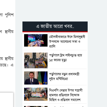
লা পুলিশ
এ জাতীয় আরো খবর..
স্থানীয়
মৌলভীবাজারে ঈদে মিলাদুন্নবী
উপলক্ষে আলোচনা সভা ও
র‍্যালি
পর্তুগালে ট্রাম লাইনচ্যুত হয়ে
 স্থানীয়
১৫ জনের মৃত্যু
হয়েছে। এ
পর্তুগালের নতুন প্রধানমন্ত্রী
লুইস মন্টিনিগ্রো
বিএনপি নেতার উপর সন্ত্রাসী
হামলার প্রতিবাদে বিক্ষোভ
মিছিল ও প্রতিবাদ সমাবেশ