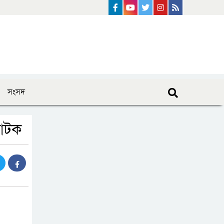
Facebook
Youtube
Twitter
instagram
Rss Feed
সংসদ
 আটক