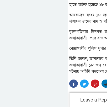
হাতে আটক হয়েছে ১৮ জন
আটকদের মধ্যে ১০ জন শ
প্রশাসন তাদের নাম ও প
বৃহস্পতিবার দিনগত 
এলাকাবাসী। পরে রাত আ
নোয়াখালীর পুলিশ সুপার
তিনি জানান, ভাসানচর আ
এলাকাবাসী ১৮ জন রোহ
ঘটনায় আইনি পদক্ষেপ ন
Leave a Rep