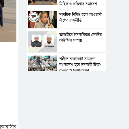
মিছিল ও প্রতিবাদ সমাবেশ
সাময়িক নিষিদ্ধ হলো আওয়ামী
লীগের রাজনীতি
‎তালামীযে ইসলামিয়ার কেন্দ্রীয়
কাউন্সিল সম্পন্ন
শহীদে বালাকোট সম্মেলন:
বাংলাদেশ হবে ইসলামী চিন্তা-
চেতনা ও মূল্যবোধের
পর্তুগালে নথি জালিয়াতির
অভিযোগে দুই বাংলাদেশী
গ্রেপ্তার
সার্বভৌমত্ব-স্বাধীনতা অক্ষুণ্ন
রাখতে সবসময় প্রস্তুত
সেনাবাহিনী
াকাবাসীর