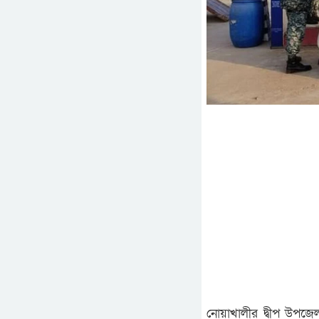
নোয়াখালীর দ্বীপ উপজেল