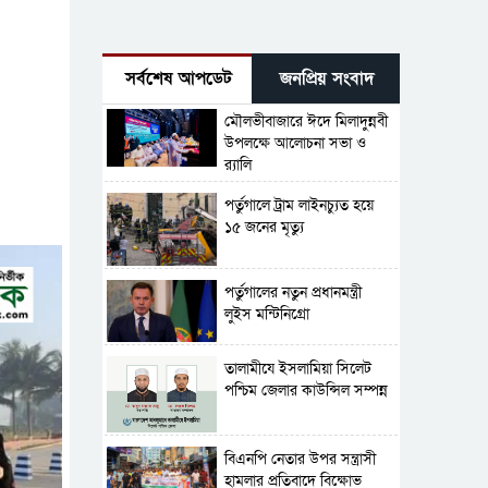
সর্বশেষ আপডেট
জনপ্রিয় সংবাদ
মৌলভীবাজারে ঈদে মিলাদুন্নবী
উপলক্ষে আলোচনা সভা ও
র‍্যালি
পর্তুগালে ট্রাম লাইনচ্যুত হয়ে
১৫ জনের মৃত্যু
পর্তুগালের নতুন প্রধানমন্ত্রী
লুইস মন্টিনিগ্রো
‎তালামীযে ইসলামিয়া সিলেট
পশ্চিম জেলার কাউন্সিল সম্পন্ন
বিএনপি নেতার উপর সন্ত্রাসী
হামলার প্রতিবাদে বিক্ষোভ