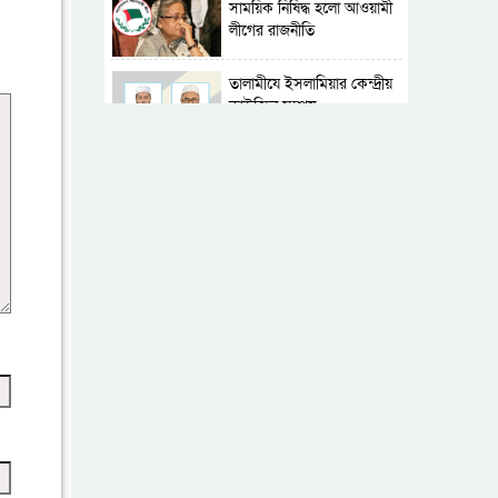
সাময়িক নিষিদ্ধ হলো আওয়ামী
লীগের রাজনীতি
‎তালামীযে ইসলামিয়ার কেন্দ্রীয়
কাউন্সিল সম্পন্ন
শহীদে বালাকোট সম্মেলন:
বাংলাদেশ হবে ইসলামী চিন্তা-
চেতনা ও মূল্যবোধের
পর্তুগালে নথি জালিয়াতির
অভিযোগে দুই বাংলাদেশী
গ্রেপ্তার
ভূরাজনৈতিক ও কৌশলগত
কারণে তাৎপর্যপূর্ণ সফর
কারামুক্ত হলেন তৃণমূল
বিএনপির চেয়ারপারসন
শমসের মবিন চৌধুরী