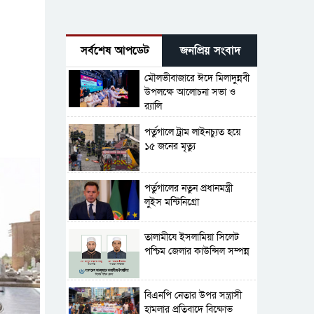
সর্বশেষ আপডেট
জনপ্রিয় সংবাদ
মৌলভীবাজারে ঈদে মিলাদুন্নবী
উপলক্ষে আলোচনা সভা ও
র‍্যালি
পর্তুগালে ট্রাম লাইনচ্যুত হয়ে
১৫ জনের মৃত্যু
পর্তুগালের নতুন প্রধানমন্ত্রী
লুইস মন্টিনিগ্রো
‎তালামীযে ইসলামিয়া সিলেট
পশ্চিম জেলার কাউন্সিল সম্পন্ন
বিএনপি নেতার উপর সন্ত্রাসী
হামলার প্রতিবাদে বিক্ষোভ