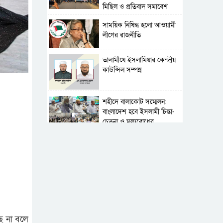
মিছিল ও প্রতিবাদ সমাবেশ
সাময়িক নিষিদ্ধ হলো আওয়ামী
লীগের রাজনীতি
‎তালামীযে ইসলামিয়ার কেন্দ্রীয়
কাউন্সিল সম্পন্ন
শহীদে বালাকোট সম্মেলন:
বাংলাদেশ হবে ইসলামী চিন্তা-
চেতনা ও মূল্যবোধের
পর্তুগালে নথি জালিয়াতির
অভিযোগে দুই বাংলাদেশী
গ্রেপ্তার
সার্বভৌমত্ব-স্বাধীনতা অক্ষুণ্ন
রাখতে সবসময় প্রস্তুত
সেনাবাহিনী
ছে না বলে