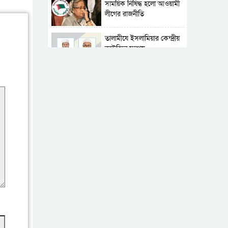
সাময়িক নিষিদ্ধ হলো আওয়ামী
লীগের রাজনীতি
‎তালামীযে ইসলামিয়ার কেন্দ্রীয়
কাউন্সিল সম্পন্ন
শহীদে বালাকোট সম্মেলন:
বাংলাদেশ হবে ইসলামী চিন্তা-
চেতনা ও মূল্যবোধের
পর্তুগালে নথি জালিয়াতির
অভিযোগে দুই বাংলাদেশী
গ্রেপ্তার
ভূরাজনৈতিক ও কৌশলগত
কারণে তাৎপর্যপূর্ণ সফর
কারামুক্ত হলেন তৃণমূল
বিএনপির চেয়ারপারসন
শমসের মবিন চৌধুরী