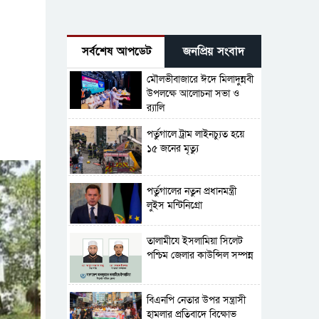
সর্বশেষ আপডেট
জনপ্রিয় সংবাদ
মৌলভীবাজারে ঈদে মিলাদুন্নবী
উপলক্ষে আলোচনা সভা ও
র‍্যালি
পর্তুগালে ট্রাম লাইনচ্যুত হয়ে
১৫ জনের মৃত্যু
পর্তুগালের নতুন প্রধানমন্ত্রী
লুইস মন্টিনিগ্রো
‎তালামীযে ইসলামিয়া সিলেট
পশ্চিম জেলার কাউন্সিল সম্পন্ন
বিএনপি নেতার উপর সন্ত্রাসী
হামলার প্রতিবাদে বিক্ষোভ