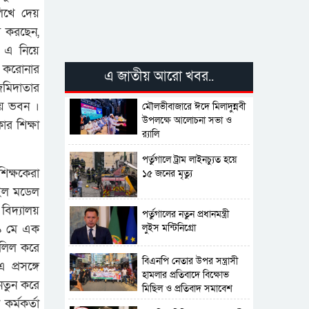
লিখে দেয়
ি করছেন,
। এ নিয়ে
ে করোনার
এ জাতীয় আরো খবর..
জমিদাতার
লয় ভবন ।
মৌলভীবাজারে ঈদে মিলাদুন্নবী
উপলক্ষে আলোচনা সভা ও
র শিক্ষা
র‍্যালি
পর্তুগালে ট্রাম লাইনচ্যুত হয়ে
িক্ষকেরা
১৫ জনের মৃত্যু
াইল মডেল
বিদ্যালয়
পর্তুগালের নতুন প্রধানমন্ত্রী
লুইস মন্টিনিগ্রো
২৯ মে এক
দলিল করে
বিএনপি নেতার উপর সন্ত্রাসী
প্রসঙ্গে
হামলার প্রতিবাদে বিক্ষোভ
নতুন করে
মিছিল ও প্রতিবাদ সমাবেশ
র্মকর্তা