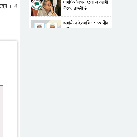
সাময়িক নিষিদ্ধ হলো আওয়ামী
েছেন । এ
লীগের রাজনীতি
‎তালামীযে ইসলামিয়ার কেন্দ্রীয়
কাউন্সিল সম্পন্ন
শহীদে বালাকোট সম্মেলন:
বাংলাদেশ হবে ইসলামী চিন্তা-
চেতনা ও মূল্যবোধের
পর্তুগালে নথি জালিয়াতির
অভিযোগে দুই বাংলাদেশী
গ্রেপ্তার
ভূরাজনৈতিক ও কৌশলগত
কারণে তাৎপর্যপূর্ণ সফর
কারামুক্ত হলেন তৃণমূল
বিএনপির চেয়ারপারসন
শমসের মবিন চৌধুরী