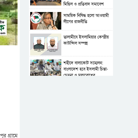
মিছিল ও প্রতিবাদ সমাবেশ
সাময়িক নিষিদ্ধ হলো আওয়ামী
লীগের রাজনীতি
‎তালামীযে ইসলামিয়ার কেন্দ্রীয়
কাউন্সিল সম্পন্ন
শহীদে বালাকোট সম্মেলন:
বাংলাদেশ হবে ইসলামী চিন্তা-
চেতনা ও মূল্যবোধের
পর্তুগালে নথি জালিয়াতির
অভিযোগে দুই বাংলাদেশী
গ্রেপ্তার
সার্বভৌমত্ব-স্বাধীনতা অক্ষুণ্ন
রাখতে সবসময় প্রস্তুত
সেনাবাহিনী
র গ্রামে