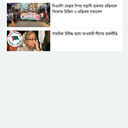
বিএনপি নেতার উপর সন্ত্রাসী হামলার প্রতিবাদে
বিক্ষোভ মিছিল ও প্রতিবাদ সমাবেশ
সাময়িক নিষিদ্ধ হলো আওয়ামী লীগের রাজনীতি
‎তালামীযে ইসলামিয়ার কেন্দ্রীয় কাউন্সিল সম্পন্ন
শহীদে বালাকোট সম্মেলন: বাংলাদেশ হবে
ইসলামী চিন্তা-চেতনা ও মূল্যবোধের
পর্তুগালে নথি জালিয়াতির অভিযোগে দুই