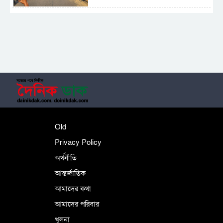
সাময়িক নিষিদ্ধ হলো আওয়ামী লীগের রাজনীতি
‎তালামীযে ইসলামিয়ার কেন্দ্রীয় কাউন্সিল সম্পন্ন
শহীদে বালাকোট সম্মেলন: বাংলাদেশ হবে
Old
ইসলামী চিন্তা-চেতনা ও মূল্যবোধের
Privacy Policy
অর্থনীতি
আন্তর্জাতিক
পর্তুগালে নথি জালিয়াতির অভিযোগে দুই
বাংলাদেশী গ্রেপ্তার
আমাদের কথা
আমাদের পরিবার
খুলনা