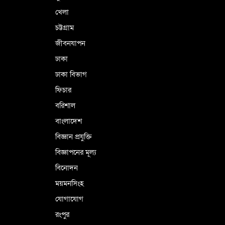
ভূরাজনৈতিক ও কৌশলগত কারণে তাৎপর্যপূর্ণ
খেলা
সফর
চট্টগ্রাম
জীবনযাপন
কারামুক্ত হলেন তৃণমূল বিএনপির চেয়ারপারসন
ঢাকা
শমসের মবিন চৌধুরী
ঢাকা বিভাগ
ফিচার
বরিশাল
বাংলাদেশ
বিজ্ঞান প্রযুক্তি
বিজ্ঞাপনের মূল্য
বিনোদন
ময়মনসিংহ
যোগাযোগ
রংপুর