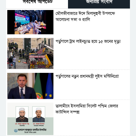
সর্বশেষ আপডেট
জনপ্রিয় সংবাদ
মৌলভীবাজারে ঈদে মিলাদুন্নবী উপলক্ষে
আলোচনা সভা ও র‍্যালি
পর্তুগালে ট্রাম লাইনচ্যুত হয়ে ১৫ জনের মৃত্যু
পর্তুগালের নতুন প্রধানমন্ত্রী লুইস মন্টিনিগ্রো
‎তালামীযে ইসলামিয়া সিলেট পশ্চিম জেলার
কাউন্সিল সম্পন্ন