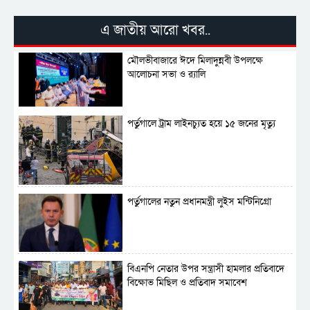
বাংলাদেশী গ্রেপ্তার
এ জাতীয় আরো খবর..
মৌলভীবাজারে ঈদে মিলাদুন্নবী উপলক্ষে
সার্বভৌমত্ব-স্বাধীনতা অক্ষুণ্ন রাখতে সবসময়
আলোচনা সভা ও র‍্যালি
প্রস্তুত সেনাবাহিনী
পর্তুগালে ট্রাম লাইনচ্যুত হয়ে ১৫ জনের মৃত্যু
পর্তুগালের নতুন প্রধানমন্ত্রী লুইস মন্টিনিগ্রো
বিএনপি নেতার উপর সন্ত্রাসী হামলার প্রতিবাদে
বিক্ষোভ মিছিল ও প্রতিবাদ সমাবেশ