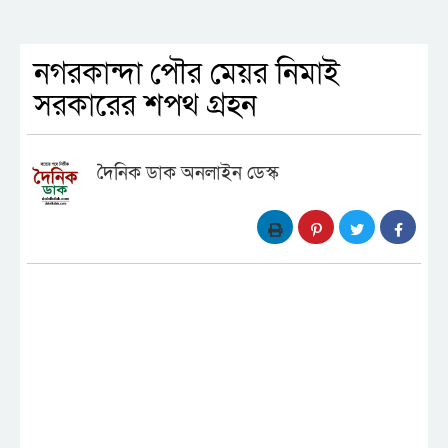
নগরকান্দা পৌর মেয়র নিমাই
সরকারের শপথ গ্রহন
দৈনিক ডাক অনলাইন ডেস্ক