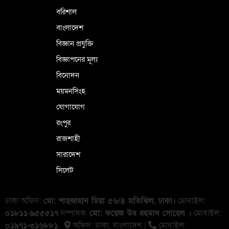
বরিশাল
বাংলাদেশ
বিজ্ঞান প্রযুক্তি
বিজ্ঞাপনের মূল্য
বিনোদন
ময়মনসিংহ
যোগাযোগ
রংপুর
রাজশাহী
সারাদেশ
সিলেট
ঢাকা অফিস:
মো: শাহ্জাহান মিয়া ৫৬/৪ মতিঝিল, ঢাকা।
মোবাইল:
০১৮১১-৯৫৫৫১৭
সম্পাদক,
মো: ফয়েজ উর রহমান সোহেল ।
মোবাইল:
০১৯৭১-৩১৬৮৮১
অফিস: ঢাকা, বাংলা‌দেশ |
মোবাইল: