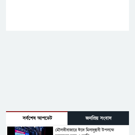
সর্বশেষ আপডেট
জনপ্রিয় সংবাদ
মৌলভীবাজারে ঈদে মিলাদুন্নবী উপলক্ষে