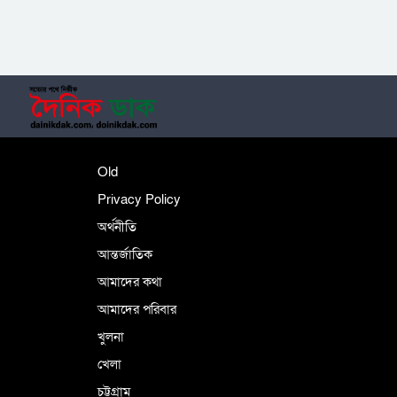
‎তালামীযে ইসলামিয়ার কেন্দ্রীয় কাউন্সিল সম্পন্ন
শহীদে বালাকোট সম্মেলন: বাংলাদেশ হবে
Old
ইসলামী চিন্তা-চেতনা ও মূল্যবোধের
Privacy Policy
অর্থনীতি
আন্তর্জাতিক
পর্তুগালে নথি জালিয়াতির অভিযোগে দুই
বাংলাদেশী গ্রেপ্তার
আমাদের কথা
আমাদের পরিবার
খুলনা
ভূরাজনৈতিক ও কৌশলগত কারণে তাৎপর্যপূর্ণ
খেলা
সফর
চট্টগ্রাম