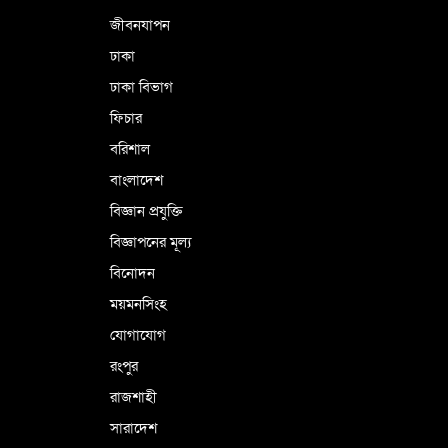
জীবনযাপন
কারামুক্ত হলেন তৃণমূল বিএনপির চেয়ারপারসন
ঢাকা
শমসের মবিন চৌধুরী
ঢাকা বিভাগ
ফিচার
বরিশাল
বাংলাদেশ
বিজ্ঞান প্রযুক্তি
বিজ্ঞাপনের মূল্য
বিনোদন
ময়মনসিংহ
যোগাযোগ
রংপুর
রাজশাহী
সারাদেশ