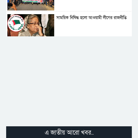
সাময়িক নিষিদ্ধ হলো আওয়ামী লীগের রাজনীতি
‎তালামীযে ইসলামিয়ার কেন্দ্রীয় কাউন্সিল সম্পন্ন
শহীদে বালাকোট সম্মেলন: বাংলাদেশ হবে
ইসলামী চিন্তা-চেতনা ও মূল্যবোধের
পর্তুগালে নথি জালিয়াতির অভিযোগে দুই
বাংলাদেশী গ্রেপ্তার
এ জাতীয় আরো খবর..