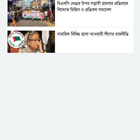
বিএনপি নেতার উপর সন্ত্রাসী হামলার প্রতিবাদে
বিক্ষোভ মিছিল ও প্রতিবাদ সমাবেশ
সাময়িক নিষিদ্ধ হলো আওয়ামী লীগের রাজনীতি
‎তালামীযে ইসলামিয়ার কেন্দ্রীয় কাউন্সিল সম্পন্ন
শহীদে বালাকোট সম্মেলন: বাংলাদেশ হবে
ইসলামী চিন্তা-চেতনা ও মূল্যবোধের
পর্তুগালে নথি জালিয়াতির অভিযোগে দুই
বাংলাদেশী গ্রেপ্তার