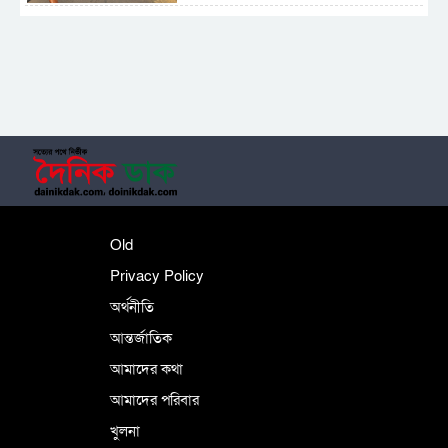
সাময়িক নিষিদ্ধ হলো আওয়ামী লীগের রাজনীতি
‎তালামীযে ইসলামিয়ার কেন্দ্রীয় কাউন্সিল সম্পন্ন
শহীদে বালাকোট সম্মেলন: বাংলাদেশ হবে
Old
ইসলামী চিন্তা-চেতনা ও মূল্যবোধের
Privacy Policy
অর্থনীতি
আন্তর্জাতিক
পর্তুগালে নথি জালিয়াতির অভিযোগে দুই
বাংলাদেশী গ্রেপ্তার
আমাদের কথা
আমাদের পরিবার
খুলনা