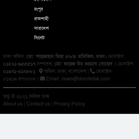
রংপুর
রাজশাহী
সারাদেশ
সিলেট
ঢাকা অফিস:
মো: শাহ্জাহান মিয়া ৫৬/৪ মতিঝিল, ঢাকা।
মোবাইল:
০১৮১১-৯৫৫৫১৭
সম্পাদক,
মো: ফয়েজ উর রহমান সোহেল ।
মোবাইল:
০১৯৭১-৩১৬৮৮১
অফিস: ঢাকা, বাংলা‌দেশ |
মোবাইল:
০১৯১৯-৩৭৬৬৬৮ |
Email:
news@doinikdak.com
স্বত্ব © ২০২১ দৈনিক ডাক
About us
|
Contact us
|
Privacy Policy