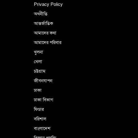
ইসলামী চিন্তা-চেতনা ও মূল্যবোধের
Privacy Policy
অর্থনীতি
আন্তর্জাতিক
পর্তুগালে নথি জালিয়াতির অভিযোগে দুই
বাংলাদেশী গ্রেপ্তার
আমাদের কথা
আমাদের পরিবার
খুলনা
ভূরাজনৈতিক ও কৌশলগত কারণে তাৎপর্যপূর্ণ
খেলা
সফর
চট্টগ্রাম
জীবনযাপন
কারামুক্ত হলেন তৃণমূল বিএনপির চেয়ারপারসন
ঢাকা
শমসের মবিন চৌধুরী
ঢাকা বিভাগ
ফিচার
বরিশাল
বাংলাদেশ
বিজ্ঞান প্রযুক্তি