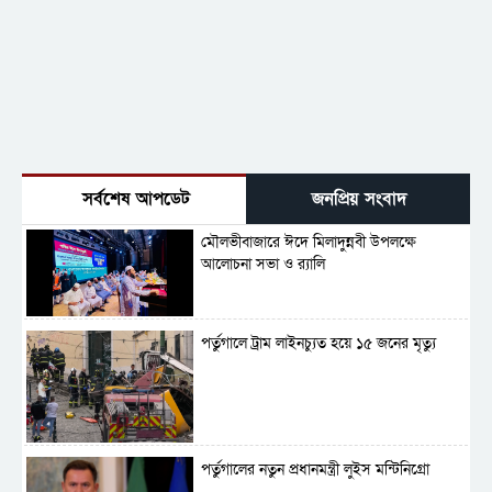
সর্বশেষ আপডেট
জনপ্রিয় সংবাদ
মৌলভীবাজারে ঈদে মিলাদুন্নবী উপলক্ষে
আলোচনা সভা ও র‍্যালি
পর্তুগালে ট্রাম লাইনচ্যুত হয়ে ১৫ জনের মৃত্যু
পর্তুগালের নতুন প্রধানমন্ত্রী লুইস মন্টিনিগ্রো