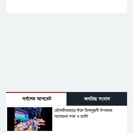
সর্বশেষ আপডেট
জনপ্রিয় সংবাদ
মৌলভীবাজারে ঈদে মিলাদুন্নবী উপলক্ষে
আলোচনা সভা ও র‍্যালি