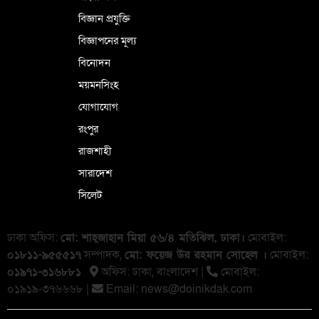
বিজ্ঞান প্রযুক্তি
বিজ্ঞাপনের মূল্য
বিনোদন
ময়মনসিংহ
যোগাযোগ
রংপুর
রাজশাহী
সারাদেশ
সিলেট
ঢাকা অফিস:
মো: শাহ্জাহান মিয়া ৫৬/৪ মতিঝিল, ঢাকা।
মোবাইল:
০১৮১১-৯৫৫৫১৭
সম্পাদক,
মো: ফয়েজ উর রহমান সোহেল ।
মোবাইল:
০১৯৭১-৩১৬৮৮১
অফিস: ঢাকা, বাংলা‌দেশ |
মোবাইল:
০১৯১৯-৩৭৬৬৬৮ |
Email:
news@doinikdak.com