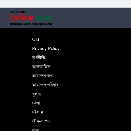
‎তালামীযে ইসলামিয়ার কেন্দ্রীয় কাউন্সিল সম্পন্ন
শহীদে বালাকোট সম্মেলন: বাংলাদেশ হবে
Old
ইসলামী চিন্তা-চেতনা ও মূল্যবোধের
Privacy Policy
অর্থনীতি
আন্তর্জাতিক
পর্তুগালে নথি জালিয়াতির অভিযোগে দুই
বাংলাদেশী গ্রেপ্তার
আমাদের কথা
আমাদের পরিবার
খুলনা
ভূরাজনৈতিক ও কৌশলগত কারণে তাৎপর্যপূর্ণ
খেলা
সফর
চট্টগ্রাম
জীবনযাপন
কারামুক্ত হলেন তৃণমূল বিএনপির চেয়ারপারসন
ঢাকা