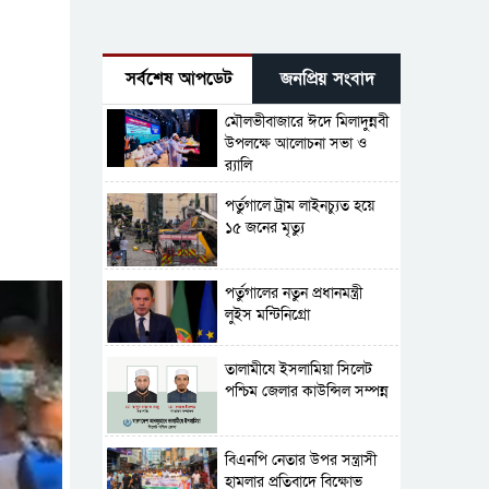
সর্বশেষ আপডেট
জনপ্রিয় সংবাদ
মৌলভীবাজারে ঈদে মিলাদুন্নবী
উপলক্ষে আলোচনা সভা ও
র‍্যালি
পর্তুগালে ট্রাম লাইনচ্যুত হয়ে
১৫ জনের মৃত্যু
পর্তুগালের নতুন প্রধানমন্ত্রী
লুইস মন্টিনিগ্রো
‎তালামীযে ইসলামিয়া সিলেট
পশ্চিম জেলার কাউন্সিল সম্পন্ন
বিএনপি নেতার উপর সন্ত্রাসী
হামলার প্রতিবাদে বিক্ষোভ