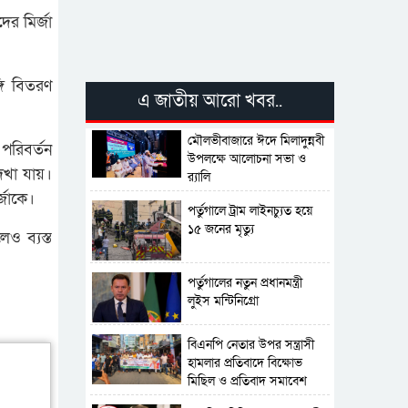
ের মির্জা
গি বিতরণ
এ জাতীয় আরো খবর..
মৌলভীবাজারে ঈদে মিলাদুন্নবী
পরিবর্তন
উপলক্ষে আলোচনা সভা ও
েখা যায়।
র‍্যালি
্জাকে।
পর্তুগালে ট্রাম লাইনচ্যুত হয়ে
১৫ জনের মৃত্যু
ও ব্যস্ত
পর্তুগালের নতুন প্রধানমন্ত্রী
লুইস মন্টিনিগ্রো
বিএনপি নেতার উপর সন্ত্রাসী
হামলার প্রতিবাদে বিক্ষোভ
মিছিল ও প্রতিবাদ সমাবেশ