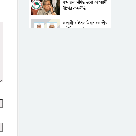
সাময়িক নিষিদ্ধ হলো আওয়ামী
লীগের রাজনীতি
‎তালামীযে ইসলামিয়ার কেন্দ্রীয়
কাউন্সিল সম্পন্ন
শহীদে বালাকোট সম্মেলন:
বাংলাদেশ হবে ইসলামী চিন্তা-
চেতনা ও মূল্যবোধের
পর্তুগালে নথি জালিয়াতির
অভিযোগে দুই বাংলাদেশী
গ্রেপ্তার
ভূরাজনৈতিক ও কৌশলগত
কারণে তাৎপর্যপূর্ণ সফর
কারামুক্ত হলেন তৃণমূল
বিএনপির চেয়ারপারসন
শমসের মবিন চৌধুরী