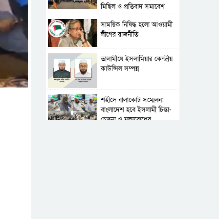
মিছিল ও প্রতিবাদ সমাবেশ
সাময়িক নিষিদ্ধ হলো আওয়ামী
লীগের রাজনীতি
‎তালামীযে ইসলামিয়ার কেন্দ্রীয়
কাউন্সিল সম্পন্ন
শহীদে বালাকোট সম্মেলন:
বাংলাদেশ হবে ইসলামী চিন্তা-
চেতনা ও মূল্যবোধের
পর্তুগালে নথি জালিয়াতির
অভিযোগে দুই বাংলাদেশী
গ্রেপ্তার
সার্বভৌমত্ব-স্বাধীনতা অক্ষুণ্ন
রাখতে সবসময় প্রস্তুত
সেনাবাহিনী