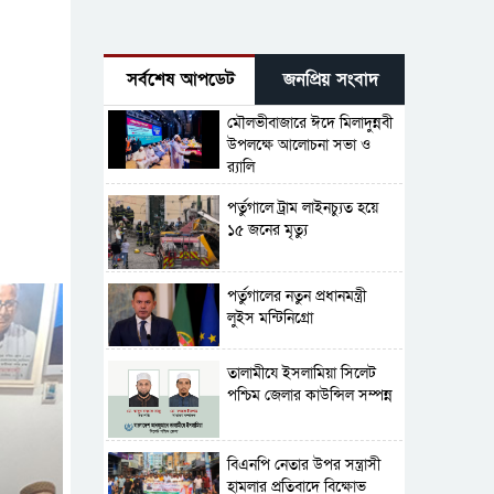
সর্বশেষ আপডেট
জনপ্রিয় সংবাদ
মৌলভীবাজারে ঈদে মিলাদুন্নবী
উপলক্ষে আলোচনা সভা ও
র‍্যালি
পর্তুগালে ট্রাম লাইনচ্যুত হয়ে
১৫ জনের মৃত্যু
পর্তুগালের নতুন প্রধানমন্ত্রী
লুইস মন্টিনিগ্রো
‎তালামীযে ইসলামিয়া সিলেট
পশ্চিম জেলার কাউন্সিল সম্পন্ন
বিএনপি নেতার উপর সন্ত্রাসী
হামলার প্রতিবাদে বিক্ষোভ