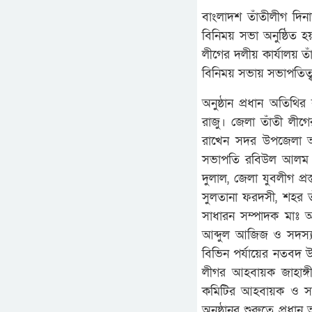
বাংলাদশ তাঁতীলীগ দি
বিনিময় সভা অনুষ্ঠিত 
লীগের দলীয় কার্যালয় 
বিনিময় সভায় সভাপতিত্
অনুষ্ঠান প্রধান অতিথ
রাজু। জেলা তাঁতী লীগের
রাখেন সদর উপজেলা আও
সভাপতি রবিউল আলম রবু
দুলাল, জেলা যুবলীগ প্
সুলতানা ফরদসী, শহর ত
সাধারন সম্পাদক মাঃ
আব্দুল আজিজ ও সদস্য
বিভিন পর্যায়ের নতবদ উপ
লীগর আহবায়ক জাহাঙ্
কমিটির আহবায়ক ও সদস
অনুষ্ঠানর শুরুতে প্রধা