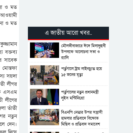
না ও মত
া আওয়ামী
ষনা ও মত
এ জাতীয় আরো খবর..
ুজ্জামান
মৌলভীবাজারে ঈদে মিলাদুন্নবী
ে বক্তব্য
উপলক্ষে আলোচনা সভা ও
র‍্যালি
ের সাবেক
 মোস্তফা
পর্তুগালে ট্রাম লাইনচ্যুত হয়ে
১৫ জনের মৃত্যু
স্য সয়দা
ঁতী লীগর
য়ক এসএম
পর্তুগালের নতুন প্রধানমন্ত্রী
লুইস মন্টিনিগ্রো
তী লীগের
েলা তাঁতী
বিএনপি নেতার উপর সন্ত্রাসী
গর নতুন
হামলার প্রতিবাদে বিক্ষোভ
ুলে দেন।
মিছিল ও প্রতিবাদ সমাবেশ
 ফুল দিয়ে