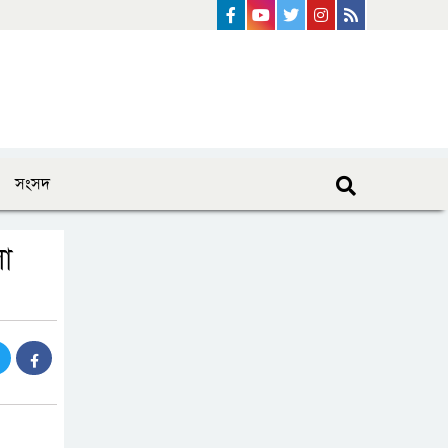
Facebook
Youtube
Twitter
instagram
Rss Feed
সংসদ
া