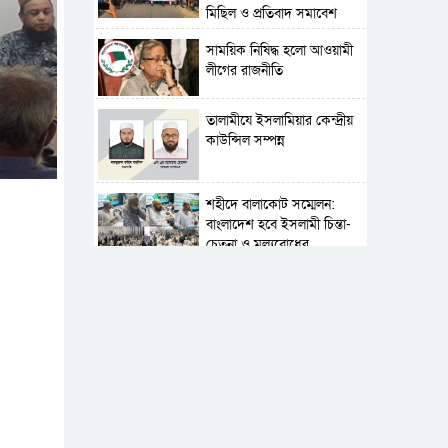
মিছিল ও প্রতিবাদ সমাবেশ
সাময়িক নিষিদ্ধ হলো আওয়ামী
লীগের রাজনীতি
‎তালামীযে ইসলামিয়ার কেন্দ্রীয়
কাউন্সিল সম্পন্ন
শহীদে বালাকোট সম্মেলন:
বাংলাদেশ হবে ইসলামী চিন্তা-
চেতনা ও মূল্যবোধের
পর্তুগালে নথি জালিয়াতির
অভিযোগে দুই বাংলাদেশী
গ্রেপ্তার
সার্বভৌমত্ব-স্বাধীনতা অক্ষুণ্ন
রাখতে সবসময় প্রস্তুত
সেনাবাহিনী