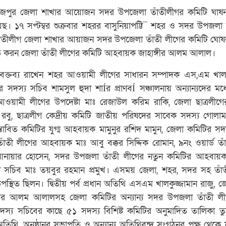
নাজপুর জেলা শাখার আয়োজন সদর উপজেলা তাঁতীলীগর কমিটি ঘাষ
হয়ছ। ১৭ সপ্টম্বর শুক্রবার শহরর বাসুনিয়াপট্টি¯ শহর ও সদর উপজল
তাঁতীলীগ জেলা শাখার আয়াজন সদর উপজেলা তাঁতী লীগের কমিটি ঘো
ব করন জেলা তাঁতী লীগের কমিটি আহবায়ক জাহাঙ্গীর আলম আলাল।
ির বক্তব্য রাখেন শহর আওয়ামী লীগের সাধারন সম্পাদক এস,এম খালক
 সদস্য সচিব শামসুল হুদা শাÍর প্রাণবÍ সঞ্চালনায় অন্যান্যদের মধ্য
য়ামী লীগের উপদেষ্টা মাঃ রেজাউল করিম রাকি, জেলা ছাত্রলীগ
, ছাত্রলীগ কেদ্রীয় কমিটি জাতীয় পরিষদের সাবেক সদস্য গোলাম
রস্তাবিত কমিটির যুগ্ম আহবায়ক মামুনুর রশিদ মামুন, জেলা কমিটির সদ
াঁতী লীগের আহবায়ক মাঃ আবু বক্কর সিদ্দিক রোমান, ৯নং ওয়ার্ড তা
 আনায়ার হোসেন, সদর উপজলা তাঁতী লীগের নতুন কমিটির আহবা
 সচিব মাঃ তয়বুর রহমান প্রমুখ। এসময় জেলা, শহর, সদর সহ তাঁ
স্থিত ছিলন। দ্বিতীয় পর্ব প্রধান অতিথি এসএম খালকুজ্জামান রাজু, জ
গীর আলম আলালসহ জেলা কমিটির অন্যান্য সদর উপজলা তাঁতী লী
্য সচিবের কাছে ৫১ সদস্য বিশিষ্ট কমিটির অনুমাদিত তালিকা ত
ন অতিথি, অনুষ্ঠানর সভাপতি ও অন্যান্য অতিথিবৃন্দ সংগঠনর পক্ষ থেকে