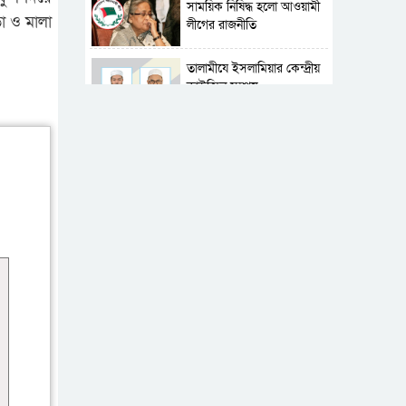
সাময়িক নিষিদ্ধ হলো আওয়ামী
া ও মালা
লীগের রাজনীতি
‎তালামীযে ইসলামিয়ার কেন্দ্রীয়
কাউন্সিল সম্পন্ন
শহীদে বালাকোট সম্মেলন:
বাংলাদেশ হবে ইসলামী চিন্তা-
চেতনা ও মূল্যবোধের
পর্তুগালে নথি জালিয়াতির
অভিযোগে দুই বাংলাদেশী
গ্রেপ্তার
ভূরাজনৈতিক ও কৌশলগত
কারণে তাৎপর্যপূর্ণ সফর
কারামুক্ত হলেন তৃণমূল
বিএনপির চেয়ারপারসন
শমসের মবিন চৌধুরী