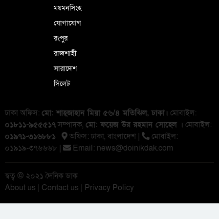
ময়মনসিংহ
যোগাযোগ
রংপুর
রাজশাহী
সারাদেশ
সিলেট
ঢাকা অফিস:
মো: শাহ্জাহান মিয়া ৫৬/৪ মতিঝিল, ঢাকা।
মোবাইল:
০১৮১১-৯৫৫৫১৭
সম্পাদক,
মো: ফয়েজ উর রহমান সোহেল ।
মোবাইল:
০১৯৭১-৩১৬৮৮১
অফিস: ঢাকা, বাংলা‌দেশ |
মোবাইল:
০১৯১৯-৩৭৬৬৬৮ |
Email:
news@doinikdak.com
স্বত্ব © ২০২১ দৈনিক ডাক
About us
|
Contact us
|
Privacy Policy