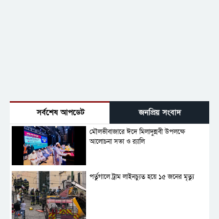
সর্বশেষ আপডেট
জনপ্রিয় সংবাদ
মৌলভীবাজারে ঈদে মিলাদুন্নবী উপলক্ষে
আলোচনা সভা ও র‍্যালি
পর্তুগালে ট্রাম লাইনচ্যুত হয়ে ১৫ জনের মৃত্যু