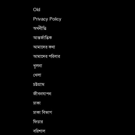
শহীদে বালাকোট সম্মেলন: বাংলাদেশ হবে
Old
ইসলামী চিন্তা-চেতনা ও মূল্যবোধের
Privacy Policy
অর্থনীতি
আন্তর্জাতিক
পর্তুগালে নথি জালিয়াতির অভিযোগে দুই
বাংলাদেশী গ্রেপ্তার
আমাদের কথা
আমাদের পরিবার
খুলনা
ভূরাজনৈতিক ও কৌশলগত কারণে তাৎপর্যপূর্ণ
খেলা
সফর
চট্টগ্রাম
জীবনযাপন
কারামুক্ত হলেন তৃণমূল বিএনপির চেয়ারপারসন
ঢাকা
শমসের মবিন চৌধুরী
ঢাকা বিভাগ
ফিচার
বরিশাল